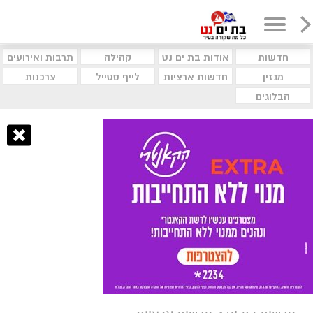
חדשות
אודות בת ים נט
קהילה
תרבות ואירועים
מגזין
חדשות ארציות
לייף סטייל
צרכנות
הבלוגים