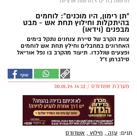
חדשות בת ים
>
חדשות ארציות
"תן רימון, היו מוכנים": לוחמים
בהיתקלות וחילוץ תחת אש - מבט
מבפנים (וידאו)
צוות הקרב של סיירת צנחנים נתקל בימים
האחרונים במחבלים וחילץ תחת אש לוחמים
ופצעים שנלכדו. תיעוד מהקרב בו נפל אוריאל
סילברמן ז"ל
מערכת אשדודס / 14:12 30.01.24
תגים:
עזה
,
חילוץ
,
אשדודס