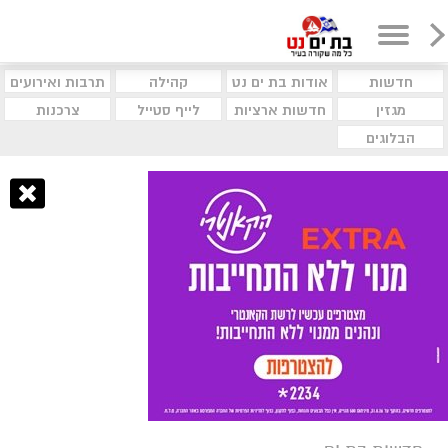
חדשות
אודות בת ים נט
קהילה
תרבות ואירועים
מגזין
חדשות ארציות
לייף סטייל
צרכנות
הבלוגים