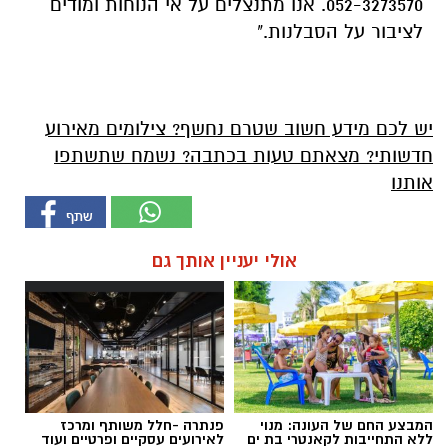
052-3273570. אנו מתנצלים על אי הנוחות ומודים
לציבור על הסבלנות."
יש לכם מידע חשוב שטרם נחשף? צילומים מאירוע
חדשותי? מצאתם טעות בכתבה? נשמח שתשתפו
אותנו
אולי יעניין אותך גם
המבצע החם של העונה: מנוי
פנתרה -חלל משותף ומרכז
ללא התחייבות לקאנטרי בת ים
לאירועים עסקיים ופרטיים ועוד