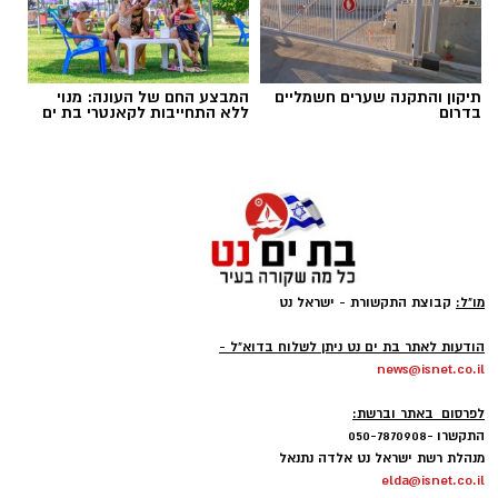
צילום: דוברות המשטרה
תיקון והתקנה שערים חשמליים
המבצע החם של העונה: מנוי
בדרום
ללא התחייבות לקאנטרי בת ים
אמש, בשעות הצהריים, התקבל דיווח במוקד 100
של המשטרה אודות חשודים שנצפו פורצים לרכב
חונה בחניון החוף הנפרד בבת ים, ומעבירים את
הרכוש שגנבו לרכב נוסף.
עם קבלת הדיווח, שוטרי תחנת בת ים, בשיתוף
מו"ל:
קבוצת התקשורת - ישראל נט
סיירת לביא של עיריית בת ים, הגיעו למקום והחלו
-
הודעות לאתר בת ים נט ניתן לשלוח בדוא"ל -
בפעולות חקירה ראשוניות לצד סריקות לאיתור
news@isnet.co.il
הרכב החשוד ששימש את החשודים בביצוע
-
העבירה.
לפרסום באתר וברשת:
התקשרו -050-7870908
מנהלת רשת ישראל נט אלדה נתנאל
elda@isnet.co.il