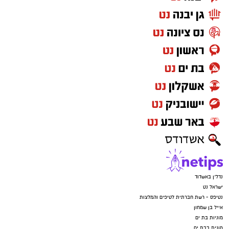
• כרטיס תדלוק
• שתי קסדות
החשודים (22, 31), תושבי אזור ירושלים, נעצרו
והועברו להמשך חקירה בתחנת בת ים, יחד עם
הרכוש החשוד כגנוב והרכב ששימש החשודים
שנתפסו. בכוונת המשטרה לבקש הארכת מעצרם
בבית המשפט.
נדל"ן באשדוד
ישראל נט
נטיפס - רשת חברתית לטיפים והמלצות
אייל בן שמחון
מוניות בת ים
מונית בבת ים