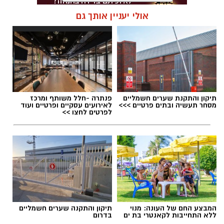
משמעותי בשירותי התחבורה הציבורית, מדובר
קרא עוד
בעיקר בהכבדה כלכלית נוספת על הציבור.
אולי יעניין אותך גם
תגים:
איחוד הצלה בת ים
תיקון והתקנת שערים חשמליים
פנתרה -חלל משותף ומרכז
מסחר תעשיה ובתים פרטיים >>>
לאירועים עסקיים ופרטיים ועוד
לפרטים לחצו >>
בנוסף, צפויה להיכנס לשימוש מערכת דיגיטלית
חדשה שתסייע לנהגים להבין במהירות את תנאי
החנייה באמצעות צילום של השלט במקום.