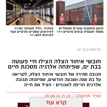
תיקון והתקנת שערים חשמליים
פנתרה -חלל משותף ומרכז
מסחר תעשיה ובתים פרטיים >>>
לאירועים עסקיים ופרטיים ועוד
אילוסטרציה חניה בתשלום בבת ים
לפרטים לחצו >>
בת ים צפויה להיות אחת הערים שבהן ייושם מודל
חדשות בת ים
אזורי החנייה החדש החל מינואר 2027.
חובשי איחוד הצלה הצילו חיי פעוטה
לפי התוכנית, העיר תחולק למספר אזורי חנייה,
בבת ים, שפיתחה אלרגיה מסכנת חיים
כאשר תושבים יוכלו לחנות ללא תשלום רק באזור
המגורים שלהם. חנייה בשאר חלקי העיר עלולה
תגובה מהירה של חובשי איחוד הצלה, לקריאה
על בת שנה ושבעה חודשים, שפיתחה תגובה
להיות כרוכה בתשלום.
אלרגית חריפה לאגוזים - הציל את חייה
בממשלה מסבירים כי מטרת המהלך היא לעודד
עופר אשטוקר / 21:32 05.08.26
שימוש בתחבורה ציבורית ולהפחית את העומס
בכבישים, אולם נהגים רבים טוענים כי ללא שיפור