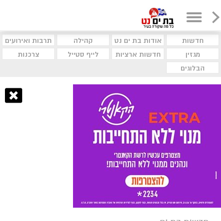
חדשות
אודות בת ים נט
קהילה
תרבות ואירועים
מגזין
חדשות ארציות
לייף סטייל
צרכנות
הבלוגים