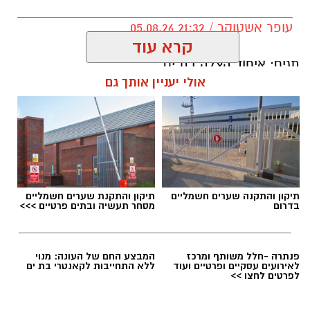
בממשלה מסבירים כי מטרת המהלך היא לעודד
עופר אשטוקר / 21:32 05.08.26
שימוש בתחבורה ציבורית ולהפחית את העומס
קרא עוד
בכבישים, אולם נהגים רבים טוענים כי ללא שיפור
משמעותי בשירותי התחבורה הציבורית, מדובר
אולי יעניין אותך גם
בעיקר בהכבדה כלכלית נוספת על הציבור.
תגים:
איחוד הצלה בת ים
תיקון והתקנה שערים חשמליים
תיקון והתקנת שערים חשמליים
בדרום
מסחר תעשיה ובתים פרטיים >>>
בנוסף, צפויה להיכנס לשימוש מערכת דיגיטלית