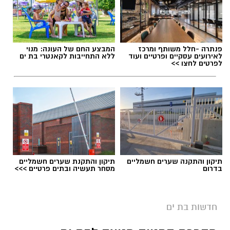
תגים:
אונס בבת ים
פנתרה -חלל משותף ומרכז
המבצע החם של העונה: מנוי
לאירועים עסקיים ופרטיים ועוד
ללא התחייבות לקאנטרי בת ים
לפרטים לחצו >>
תיקון והתקנה שערים חשמליים
תיקון והתקנת שערים חשמליים
בדרום
מסחר תעשיה ובתים פרטיים >>>
רגעי מעצר החשוד
מוקדם יותר הערב, בסביבות השעה 19:00, התקבל
חדשות בת ים
דיווח במוקד 100 של המשטרה על חשד לאונס אלים