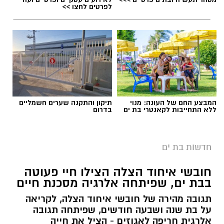
לפרטים לחצו >>
המבצע החם של העונה: מנוי
תיקון והתקנה שערים חשמליים
יש לכם מידע חשוב שטרם נחשף? צילומים מאירוע
ללא התחייבות לקאנטרי בת ים
בדרום
אילוסטרציה חניה בתשלום בבת ים
חדשותי? מצאתם טעות בכתבה? נשמח שתשתפו
אותנו
בת ים צפויה להיות אחת הערים שבהן ייושם מודל
חדשות בת ים
אזורי החנייה החדש החל מינואר 2027.
חובשי איחוד הצלה הצילו חיי פעוטה
לפי התוכנית, העיר תחולק למספר אזורי חנייה,
בבת ים, שפיתחה אלרגיה מסכנת חיים
כאשר תושבים יוכלו לחנות ללא תשלום רק באזור
המגורים שלהם. חנייה בשאר חלקי העיר עלולה
תגובה מהירה של חובשי איחוד הצלה, לקריאה
על בת שנה ושבעה חודשים, שפיתחה תגובה
להיות כרוכה בתשלום.
אלרגית חריפה לאגוזים - הציל את חייה