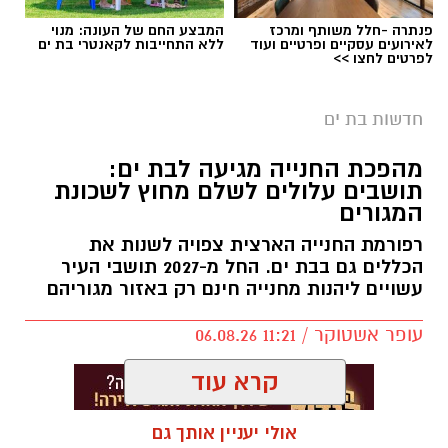
פנתרה -חלל משותף ומרכז
המבצע החם של העונה: מנוי
לאירועים עסקיים ופרטיים ועוד
ללא התחייבות לקאנטרי בת ים
לפרטים לחצו >>
רגעי מעצר החשוד
מוקדם יותר הערב, בסביבות השעה 19:00, התקבל
חדשות בת ים
דיווח במוקד 100 של המשטרה על חשד לאונס אלים
מהפכת החנייה מגיעה לבת ים:
שבוצע בצעירה כבת 18 במלון דירות בעיר בת ים.
תושבים עלולים לשלם מחוץ לשכונת
המגורים
עם קבלת הדיווח, הגיעו למקום שוטרי תחנת בת ים
יחד עם חוקרי הזיהוי הפלילי של מרחב איילון,
רפורמת החנייה הארצית צפויה לשנות את
הכללים גם בבת ים. החל מ-2027 תושבי העיר
והחלו בביצוע פעולות חקירה ואיסוף ממצאים
עשויים ליהנות מחנייה חינם רק באזור מגוריהם
בזירה, במטרה לאתר את החשוד.
עופר אשטוקר / 11:21 06.08.26
בתוך זמן קצר, אותר החשוד (51) על ידי שוטרי
תחנת בת ים, כשהוא שוהה בשטח פתוח בעיר.
קרא עוד
החשוד הועבר לחקירה בתחנת המשטרה בבת ים.
בהתאם לממצאי החקירה, המשטרה תבקש
אולי יעניין אותך גם