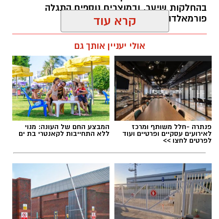
בהחלקות שיער, ובמוצרים נוספים התגלה
פורמאלדהיד - חומר המוגדר כמסרטן
קרא עוד
מנהל האתר / 08:34 07.08.26
אולי יעניין אותך גם
תגים:
משרד הבריאות
,
חומרים מסוכנים
,
מרכז
פנתרה -חלל משותף ומרכז
המבצע החם של העונה: מנוי
ההחלקות
לאירועים עסקיים ופרטיים ועוד
ללא התחייבות לקאנטרי בת ים
לפרטים לחצו >>