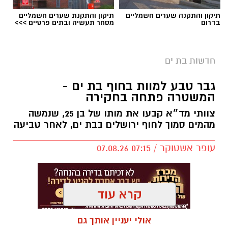
תיקון והתקנה שערים חשמליים
תיקון והתקנת שערים חשמליים
בדרום
מסחר תעשיה ובתים פרטיים >>>
חדשות בת ים
צילומים: משרד הבריאות
גבר טבע למוות בחוף בת ים -
המשטרה פתחה בחקירה
משרד הבריאות פרסם אזהרה לציבור מפני שימוש
צוותי מד״א קבעו את מותו של בן 25, שנמשה
במוצרי שיער נוספים שנתפסו במסגרת מבצע
מהמים סמוך לחוף ירושלים בבת ים, לאחר טביעה
פיקוח שנערך בתשעה סניפי רשת "מרכז
ההחלקות".
עופר אשטוקר / 07:15 07.08.26
האזהרה מתפרסמת לאחר שבדיקות מעבדה
הושלמו לכלל המוצרים שנאספו במהלך המבצע,
קרא עוד
ובהמשך להודעת משרד הבריאות שפורסמה בחודש
יולי.
אולי יעניין אותך גם
תגים:
טביעה בבת ים