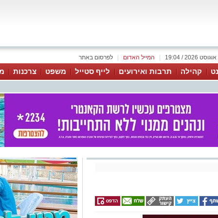
|
המייל האדום
|
לפרסום באתר
נט
קהילה
תרבות ואירועים
לייף סטייל
משפט
צרכנות
מג