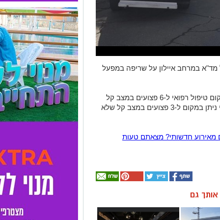
11:4 התקבל דיווח במוקד 101 של מד"א במרחב איילון על שריפה במפעל
חובשים ופראמדיקים של מד"א העניקו במקום טיפול רפואי ל-6 פצועים במצב קל
עם סימני שאיפת עשן. בנוסף, טיפול רפואי ניתן במקום ל-3 פצועים במצב קל שלא
 מאירוע חדשותי? מצאתם טעות
ן אותך גם