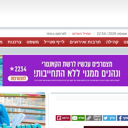
|
המייל האדום
|
לפרסום באתר
נט
קהילה
תרבות ואירועים
לייף סטייל
משפט
צרכנות
מג