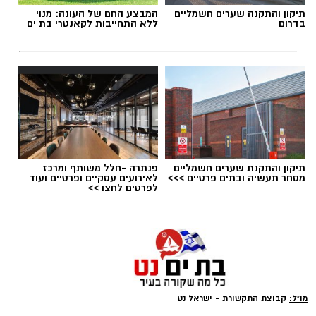
תיקון והתקנה שערים חשמליים
המבצע החם של העונה: מנוי
בדרום
ללא התחייבות לקאנטרי בת ים
תיקון והתקנת שערים חשמליים
פנתרה -חלל משותף ומרכז
מסחר תעשיה ובתים פרטיים >>>
לאירועים עסקיים ופרטיים ועוד
לפרטים לחצו >>
גיוס
במסגרת התפקיד יידרש המועמד להוביל את תחום
החינוך וההדרכה במוזיאון, לנהל ולהוביל צוות
מקצועי, לפתח תוכניות חינוכיות, ליצור אירועי תוכן
ופרויקטים ייחודיים ולעבוד מול קהלים מגוונים, תוך
מו"ל:
קבוצת התקשורת - ישראל נט
חיבור בין עולם התרבות, החינוך והקהילה.
-