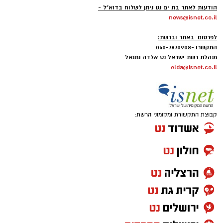
הודעות לאתר בת ים נט ניתן לשלוח בדוא"ל -
בין דרישות התפקיד:
news@isnet.co.il
-
לפרסום באתר וברשת:
תואר אקדמי המוכר על ידי המועצה להשכלה
התקשרו -050-7870908
גבוהה.
מנהלת רשת ישראל נט אלדה נתנאל
elda@isnet.co.il
ניסיון בפיתוח הדרכה ועמידה מול קהל.
ניסיון ויכולת בניהול והובלת צוות.
יכולת לפיתוח והפקת פרויקטים מיוחדים
ואירועי תוכן.
קבוצת התקשורת ומקומוני הרשת:
חשיבה עצמאית ורב־תחומית.
יחסי אנוש מצוינים, יוזמה ויצירתיות.