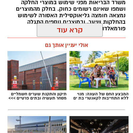
משרד הבריאות מפני שימוש במוצרי החלקה
ושמפו שאינם רשומים כחוק. בחלק מהמוצרים
תואר אקדמי המוכר על ידי המועצה להשכלה
נמצאה חומצה גליאוקסילית האסורה לשימוש
בהחלקות שיער, ובמוצרים נוספים התגלה
גבוהה.
פורמאלדהיד - חומר המוגדר כמסרטן
קרא עוד
ניסיון בפיתוח הדרכה ועמידה מול קהל.
ניסיון ויכולת בניהול והובלת צוות.
מנהל האתר / 08:34 07.08.26
אולי יעניין אותך גם
יכולת לפיתוח והפקת פרויקטים מיוחדים
ואירועי תוכן.
חשיבה עצמאית ורב־תחומית.
יחסי אנוש מצוינים, יוזמה ויצירתיות.
תגים:
משרד הבריאות
,
חומרים מסוכנים
,
מרכז
המבצע החם של העונה: מנוי
תיקון והתקנת שערים חשמליים
ההחלקות
ללא התחייבות לקאנטרי בת ים
מסחר תעשיה ובתים פרטיים >>>