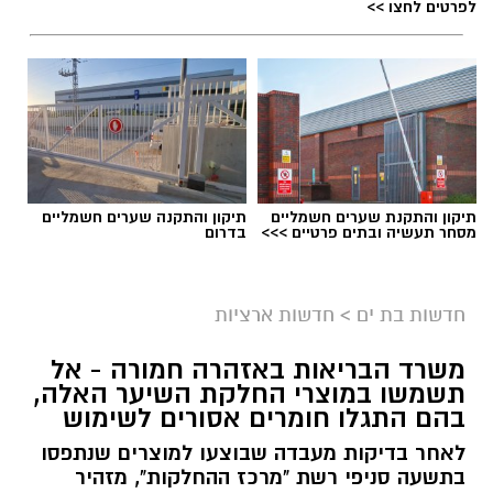
לפרטים לחצו >>
תיקון והתקנת שערים חשמליים
תיקון והתקנה שערים חשמליים
מסחר תעשיה ובתים פרטיים >>>
בדרום
גיוס
במסגרת התפקיד יידרש המועמד להוביל את תחום
חדשות בת ים
>
חדשות ארציות
החינוך וההדרכה במוזיאון, לנהל ולהוביל צוות
משרד הבריאות באזהרה חמורה - אל
מקצועי, לפתח תוכניות חינוכיות, ליצור אירועי תוכן
תשמשו במוצרי החלקת השיער האלה,
ופרויקטים ייחודיים ולעבוד מול קהלים מגוונים, תוך
בהם התגלו חומרים אסורים לשימוש
חיבור בין עולם התרבות, החינוך והקהילה.
לאחר בדיקות מעבדה שבוצעו למוצרים שנתפסו
בתשעה סניפי רשת "מרכז ההחלקות", מזהיר
בין דרישות התפקיד: