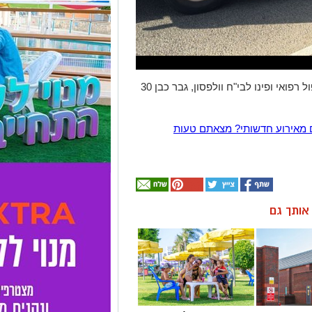
חובשים ופראמדיקים של מד"א העניקו טיפול רפואי ופינו לבי"ח וולפסון, גבר כבן 30
 מאירוע חדשותי? מצאתם טעות
ן אותך גם