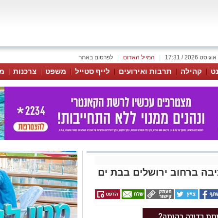
|
המייל האדום
|
לפרסום באתר
נט
קהילה
תרבות ואירועים
לייף סטייל
משפט
צרכנות
מג
יבה ברחוב ירושלים בבת ים