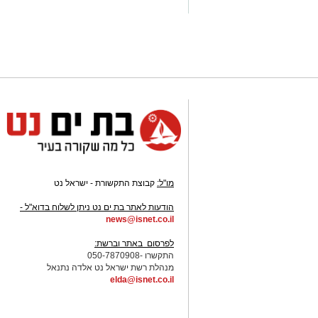
במהירות את תנאי החנייה באמצעות צילו
יש לכם מידע חשוב שטרם נחשף? צילומים
בכתבה? נשמח שתשתפו אותנו
מו"ל:
קבוצת התקשורת - ישראל נט
-
הודעות לאתר בת ים נט ניתן לשלוח בדוא"ל -
news@isnet.co.il
-
לפרסום באתר וברשת:
התקשרו -050-7870908
מנהלת רשת ישראל נט אלדה נתנאל
elda@isnet.co.il