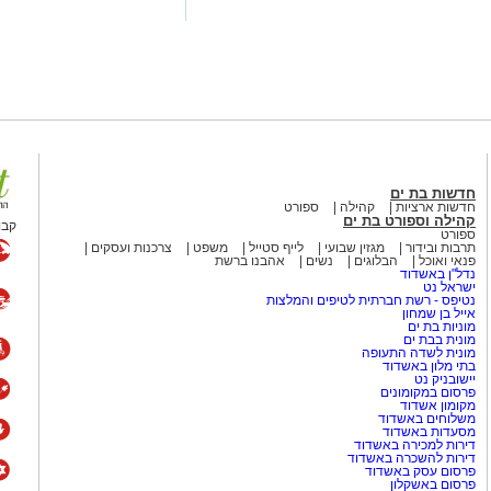
ם של השלט במקום.
 מאירוע חדשותי? מצאתם טעות
חדשות בת ים
חדשות ארציות
קהילה
ספורט
קהילה וספורט בת ים
קבו
ספורט
תרבות ובידור
מגזין שבועי
לייף סטייל
משפט
צרכנות ועסקים
פנאי ואוכל
הבלוגים
נשים
אהבנו ברשת
נדל"ן באשדוד
ישראל נט
נטיפס - רשת חברתית לטיפים והמלצות
אייל בן שמחון
מוניות בת ים
מונית בבת ים
מונית לשדה התעופה
בתי מלון באשדוד
יישובניק נט
פרסום במקומונים
מקומון אשדוד
משלוחים באשדוד
מסעדות באשדוד
דירות למכירה באשדוד
דירות להשכרה באשדוד
פרסום עסק באשדוד
פרסום באשקלון