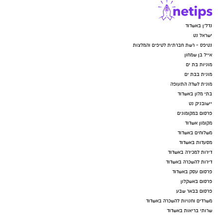
נדל"ן באשדוד
ישראל נט
נטיפס - רשת חברתית לטיפים והמלצות
אייל בן שמחון
מוניות בת ים
מונית בבת ים
מונית לשדה התעופה
בתי מלון באשדוד
יישובניק נט
פרסום במקומונים
מקומון אשדוד
משלוחים באשדוד
מסעדות באשדוד
דירות למכירה באשדוד
דירות להשכרה באשדוד
פרסום עסק באשדוד
פרסום באשקלון
פרסום בבאר שבע
משרדים וחנויות להשכרה באשדוד
שרותי בריאות באשדוד