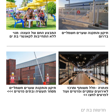
חשיבה עצמאית ורב־תחומית.
יחסי אנוש מצוינים, יוזמה ויצירתיות.
תגים:
משרד הבריאות
,
חומרים מסוכנים
,
מרכז
תיקון והתקנה שערים חשמליים
המבצע החם של העונה: מנוי
ההחלקות
בדרום
ללא התחייבות לקאנטרי בת ים
פנתרה -חלל משותף ומרכז
תיקון והתקנת שערים חשמליים
לאירועים עסקיים ופרטיים ועוד
מסחר תעשיה ובתים פרטיים >>>
במוזיאון מציינים כי הם מחפשים מועמד או מועמדת
לפרטים לחצו >>
בעלי "ראש מלא ברעיונות", שיצטרפו להובלת
הפעילות החינוכית והקהילתית של אחד ממוסדות
חדשות בת ים