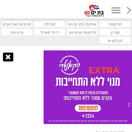
חדשות
אודות בת ים נט
קהילה
תרבות ואירועים
מגזין
חדשות ארציות
לייף סטייל
צרכנות
הבלוגים