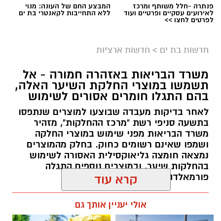
פנתרה -חלל משותף ומרכז
המבצע החם של העונה: מנוי
לאירועים עסקיים ופרטיים ועוד
ללא התחייבות לקאנטרי בת ים
לפרטים לחצו >>
גיוס
במסגרת התפקיד יידרש המועמד להוביל את תחום
חדשות בת ים
>
חדשות ארציות
החינוך וההדרכה במוזיאון, לנהל ולהוביל צוות
משרד הבריאות באזהרה חמורה - אל
מקצועי, לפתח תוכניות חינוכיות, ליצור אירועי תוכן
תשמשו במוצרי החלקת השיער האלה,
ופרויקטים ייחודיים ולעבוד מול קהלים מגוונים, תוך
בהם התגלו חומרים אסורים לשימוש
חיבור בין עולם התרבות, החינוך והקהילה.
לאחר בדיקות מעבדה שבוצעו למוצרים שנתפסו
בתשעה סניפי רשת "מרכז ההחלקות", מזהיר
בין דרישות התפקיד:
משרד הבריאות מפני שימוש במוצרי החלקה
ושמפו שאינם רשומים כחוק. בחלק מהמוצרים
תואר אקדמי המוכר על ידי המועצה להשכלה
נמצאה חומצה גליאוקסילית האסורה לשימוש
בהחלקות שיער, ובמוצרים נוספים התגלה
גבוהה.
פורמאלדהיד - חומר המוגדר כמסרטן
קרא עוד
ניסיון בפיתוח הדרכה ועמידה מול קהל.
ניסיון ויכולת בניהול והובלת צוות.
מנהל האתר / 08:34 07.08.26
אולי יעניין אותך גם
יכולת לפיתוח והפקת פרויקטים מיוחדים
ואירועי תוכן.