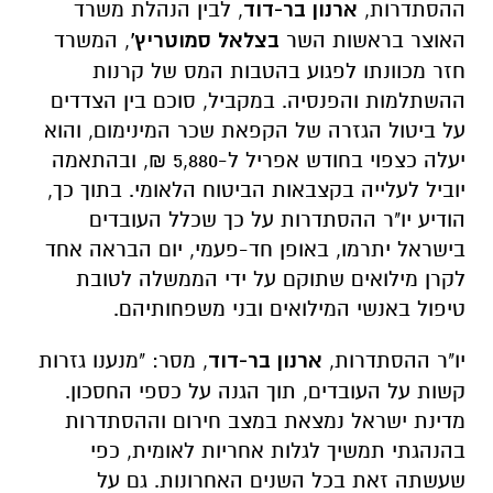
ההסתדרות,
ארנון בר-דוד
, לבין הנהלת משרד
האוצר בראשות השר
בצלאל סמוטריץ'
, המשרד
חזר מכוונתו לפגוע בהטבות המס של קרנות
ההשתלמות והפנסיה. במקביל, סוכם בין הצדדים
על ביטול הגזרה של הקפאת שכר המינימום, והוא
יעלה כצפוי בחודש אפריל ל-5,880 ₪, ובהתאמה
יוביל לעלייה בקצבאות הביטוח הלאומי. בתוך כך,
הודיע יו"ר ההסתדרות על כך שכלל העובדים
בישראל יתרמו, באופן חד-פעמי, יום הבראה אחד
לקרן מילואים שתוקם על ידי הממשלה לטובת
טיפול באנשי המילואים ובני משפחותיהם.
יו"ר ההסתדרות,
ארנון בר-דוד
, מסר: "מנענו גזרות
קשות על העובדים, תוך הגנה על כספי החסכון.
מדינת ישראל נמצאת במצב חירום וההסתדרות
בהנהגתי תמשיך לגלות אחריות לאומית, כפי
שעשתה זאת בכל השנים האחרונות. גם על