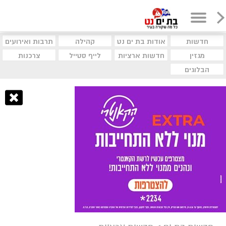
חדשות
אודות בת ים נט
קהילה
תרבות ואירועים
מגזין
חדשות ארציות
לייף סטייל
צרכנות
הבלוגים