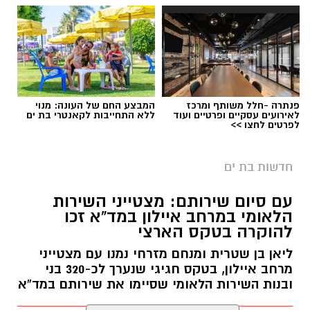
צילום: דוברות איחוד הצלה
פנתרה -חלל משותף ומרכז
המבצע החם של העונה: מנוי
לאירועים עסקיים ופרטיים ועוד
ללא התחייבות לקאנטרי בת ים
לפרטים לחצו >>
צוותי הרפואה של איחוד הצלה העניקו סיוע רפואי
ראשוני והצילו את חייה של פעוטה כבת שנה
חדשות בת ים
ושבעה חודשים שסבלה מהתקף אלרגיה שסיכן את
חייה ברחוב הרב ניסנבוים בבת ים.
עם סיום שירותם: מצטייני השירות
הלאומי במרחב איילון במד”א זכו
ראש צוות אמבולנס של איחוד הצלה יוסי בז'רנו
להוקרה בטקס הארצי
שהזריק לה אפיפן סיפר: "נמסר לנו מבני משפחתו
ליאן בן שטרית ומנחם מזרחי נמנו עם מצטייני
כי היא נחשפה לאגוזים ופיתחה תגובה אלרגית
מרחב איילון, בטקס חגיגי שנערך לכ-320 בני
חריפה שסיכנה את חייה. הענקתי לה טיפול רפואי
ובנות השירות הלאומי שסיימו את שירותם במד”א
מציל חיים תוך שימוש במזרק ׳אפיפן׳ (מזרק