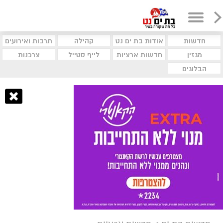
חדשות
אודות בת ים נט
קהילה
תרבות ואירועים
מגזין
חדשות ארציות
לייף סטייל
צרכנות
הבלוגים