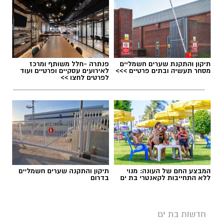
תיקון והתקנת שערים חשמליים
פנתרה -חלל משותף ומרכז
מסחר תעשיה ובתים פרטיים >>>
לאירועים עסקיים ופרטיים ועוד
לפרטים לחצו >>
בנוסף, צפויה להיכנס לשימוש מערכת דיגיטלית
חדשה שתסייע לנהגים להבין במהירות את תנאי
החנייה באמצעות צילום של השלט במקום.
צילום: דוברות איחוד הצלה
המבצע החם של העונה: מנוי
תיקון והתקנה שערים חשמליים
ללא התחייבות לקאנטרי בת ים
בדרום
צוותי הרפואה של איחוד הצלה העניקו סיוע רפואי
יש לכם מידע חשוב שטרם נחשף? צילומים מאירוע
ראשוני והצילו את חייה של פעוטה כבת שנה
חדשותי? מצאתם טעות בכתבה? נשמח שתשתפו
חדשות בת ים
ושבעה חודשים שסבלה מהתקף אלרגיה שסיכן את