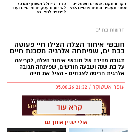
תיקון והתקנת שערים חשמליים
פנתרה -חלל משותף ומרכז
מסחר תעשיה ובתים פרטיים >>>
לאירועים עסקיים ופרטיים ועוד
אילוסטרציה חניה בתשלום בבת ים
לפרטים לחצו >>
בת ים צפויה להיות אחת הערים שבהן ייושם מודל
חדשות בת ים
אזורי החנייה החדש החל מינואר 2027.
חובשי איחוד הצלה הצילו חיי פעוטה
לפי התוכנית, העיר תחולק למספר אזורי חנייה,
בבת ים, שפיתחה אלרגיה מסכנת חיים
כאשר תושבים יוכלו לחנות ללא תשלום רק באזור
המגורים שלהם. חנייה בשאר חלקי העיר עלולה
תגובה מהירה של חובשי איחוד הצלה, לקריאה
על בת שנה ושבעה חודשים, שפיתחה תגובה
להיות כרוכה בתשלום.
אלרגית חריפה לאגוזים - הציל את חייה
בממשלה מסבירים כי מטרת המהלך היא לעודד
עופר אשטוקר / 21:32 05.08.26
שימוש בתחבורה ציבורית ולהפחית את העומס
בכבישים, אולם נהגים רבים טוענים כי ללא שיפור
משמעותי בשירותי התחבורה הציבורית, מדובר
קרא עוד
בעיקר בהכבדה כלכלית נוספת על הציבור.
אולי יעניין אותך גם
תגים:
איחוד הצלה בת ים