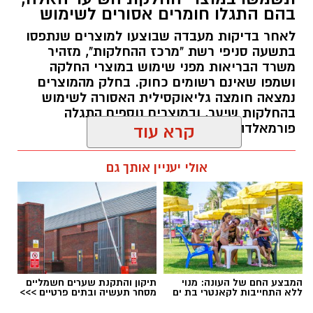
בהם התגלו חומרים אסורים לשימוש
לאחר בדיקות מעבדה שבוצעו למוצרים שנתפסו
בתשעה סניפי רשת "מרכז ההחלקות", מזהיר
משרד הבריאות מפני שימוש במוצרי החלקה
ושמפו שאינם רשומים כחוק. בחלק מהמוצרים
נמצאה חומצה גליאוקסילית האסורה לשימוש
בהחלקות שיער, ובמוצרים נוספים התגלה
פורמאלדהיד - חומר המוגדר כמסרטן
קרא עוד
מנהל האתר / 08:34 07.08.26
אולי יעניין אותך גם
תגים:
משרד הבריאות
,
חומרים מסוכנים
,
מרכז
המבצע החם של העונה: מנוי
תיקון והתקנת שערים חשמליים
ההחלקות
ללא התחייבות לקאנטרי בת ים
מסחר תעשיה ובתים פרטיים >>>