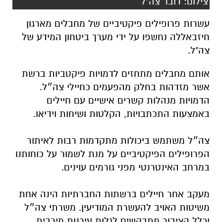
צילום: דובר צה"ל
עשרות פרופילים פיקטיביים של מחבלים מארגון
חיזבאללה נחשפו על ידי מערך ביטחון המידע של
צה"ל.
אותם מחבלים מתחזים לדמויות פיקטביות ברשת
אשר מזדהות בחלק מהפעמים כחיילי צה״ל.
הדמויות מנהלות קשרים אישיים עם חיילים
באמצעות התכתבויות, הקלטות ושיחות וידיאו.
צה״ל משתמש ביכולות מתקדמות רבות לאיתור
הפרופילים הפיקטיביים על מנת לשמור על כוחותנו
במרחב האינטרנטי מפני גורמים עוינים.
מעקב אחר חיילים ברשתות החברתיות הינה אחת
משיטות האויב להעשרת המודיעין. משרתי צה״ל
וכלל הציבור מתבקשים לגלות עירנות מירבית