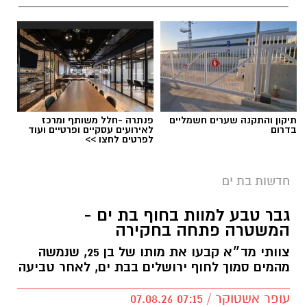
תיקון והתקנה שערים חשמליים
פנתרה -חלל משותף ומרכז
בדרום
לאירועים עסקיים ופרטיים ועוד
לפרטים לחצו >>
חדשות בת ים
צילומים: משרד הבריאות
גבר טבע למוות בחוף בת ים -
המשטרה פתחה בחקירה
משרד הבריאות פרסם אזהרה לציבור מפני שימוש
צוותי מד״א קבעו את מותו של בן 25, שנמשה
במוצרי שיער נוספים שנתפסו במסגרת מבצע
מהמים סמוך לחוף ירושלים בבת ים, לאחר טביעה
פיקוח שנערך בתשעה סניפי רשת "מרכז
ההחלקות".
עופר אשטוקר / 07:15 07.08.26