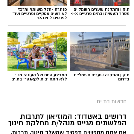
תיקון והתקנת שערים חשמליים
פנתרה -חלל משותף ומרכז
מסחר תעשיה ובתים פרטיים >>>
לאירועים עסקיים ופרטיים ועוד
לפרטים לחצו >>
צילום: דוברות המשטרה
תיקון והתקנה שערים חשמליים
המבצע החם של העונה: מנוי
בדרום
ללא התחייבות לקאנטרי בת ים
אמש, בשעות הצהריים, התקבל דיווח במוקד 100
של המשטרה אודות חשודים שנצפו פורצים לרכב
חדשות בת ים
חונה בחניון החוף הנפרד בבת ים, ומעבירים את
הרכוש שגנבו לרכב נוסף.
דרושים באשדוד: המוזיאון לתרבות
הפלשתים מגייס מנהל/ת מחלקת חינוך
עם קבלת הדיווח, שוטרי תחנת בת ים, בשיתוף
אם אתם מחפשים תפקיד שמשלב חינוך, תרבות,