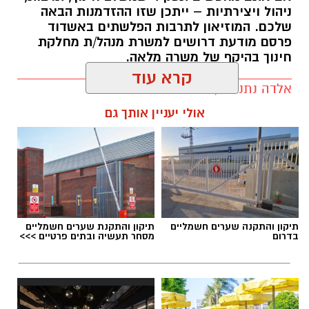
סיירת לביא של עיריית בת ים, הגיעו למקום והחלו
ניהול ויצירתיות – ייתכן שזו ההזדמנות הבאה
בפעולות חקירה ראשוניות לצד סריקות לאיתור
שלכם. המוזיאון לתרבות הפלשתים באשדוד
פרסם מודעת דרושים למשרת מנהל/ת מחלקת
הרכב החשוד ששימש את החשודים בביצוע
חינוך בהיקף של משרה מלאה.
העבירה.
אלדה נתנאל / 09:43 07.08.26
קרא עוד
אולי יעניין אותך גם
תגים:
דרושים באשדוד
תיקון והתקנה שערים חשמליים
תיקון והתקנת שערים חשמליים
בדרום
מסחר תעשיה ובתים פרטיים >>>
במהלך הסריקות, אותר הרכב החשוד כשהוא
בנסיעה באזור הטיילת בעיר, הרכב תוקל על ידי