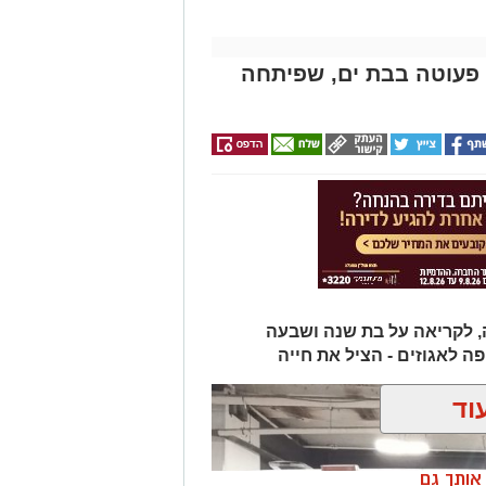
ודד שימוש בתחבורה ציבורית
רבים טוענים כי ללא שיפור משמעותי
ר בהכבדה כלכלית נוספת על הציבור.
 פעוטה בבת ים, שפיתחה
יטלית חדשה שתסייע לנהגים להבין
ם של השלט במקום.
 מאירוע חדשותי? מצאתם טעות
, לקריאה על בת שנה ושבעה
 לאגוזים - הציל את חייה
וד
ן אותך גם