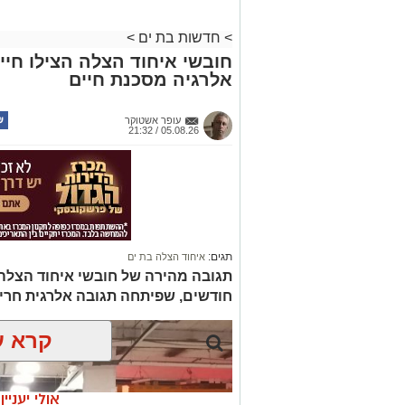
בממשלה מסבירים כי מטרת המהלך היא לע
ולהפחית את העומס בכבישים, אולם נהגים 
>
חדשות בת ים
>
בשירותי התחבורה הציבורית, מדובר בעיק
חובשי איחוד הצלה הצילו חיי
אלרגיה מסכנת חיים
בנוסף, צפויה להיכנס לשימוש מערכת דיג
במהירות את תנאי החנייה באמצעות צילו
עופר אשטוקר
05.08.26 / 21:32
יש לכם מידע חשוב שטרם נחשף? צילומים
בכתבה? נשמח שתשתפו אותנו
תגים:
איחוד הצלה בת ים
תגובה מהירה של חובשי איחוד הצלה
חודשים, שפיתחה תגובה אלרגית חריפה
קרא ע
אולי יעניי