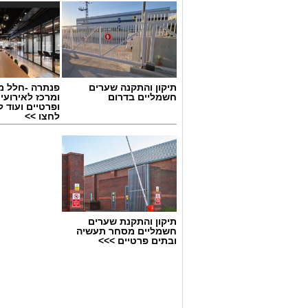
תיקון והתקנה שערים
פנתרה -חלל מ
חשמליים בדרום
ומרכז לאירועי
ופרטיים ועוד 
לחצו >>
אילוסטרציה חניה בתשלום בבת ים
בת ים צפויה להיות אחת הערים שבהן ייוש
תיקון והתקנת שערים
2027.
חשמליים מסחר תעשיה
ובתים פרטיים >>>
לפי התוכנית, העיר תחולק למספר אזורי חנ
תשלום רק באזור המגורים שלהם. חנייה ב
בתשלום.