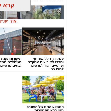
קרא ע
אולי יעניי
פנתרה -חלל משותף
תיקון והתקנת 
ומרכז לאירועים עסקיים
חשמליים מסח
ופרטיים ועוד לפרטים
ובתים פרטיים 
לחצו >>
צילום: דוברות המשטרה
שנצפו פורצים לרכב חונה בחניון החוף הנ
המבצע החם של העונה:
לרכב נוסף.
מנוי ללא התחייבות