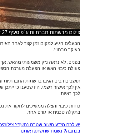
צילום מרשתות חברתיות ע"פ סעיף 27 א
הבעלים הגיע למקום זמן קצר לאחר האירו
בעיקר מבחוץ.
בפנים, לא נראה נזק משמעותי מהאש, אך ה
פעולת כיבוי האש או הפעלת מערכת הספר
תושבים רבים הגיבו ברשתות החברתיות וצי
אין לכך אישור רשמי. היו שטענו כי ייתכן
לכך ראיות.
כוחות כיבוי והצלה ממשיכים לחקור את נס
בתקלה טכנית או גורם אחר.
יש לכם מידע חשוב שטרם נחשף? צילומים
בכתבה? נשמח שתשתפו אותנו