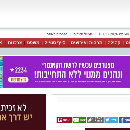
|
המייל האדום
|
לפרסום באתר
נט
קהילה
תרבות ואירועים
לייף סטייל
משפט
צרכנות
מג