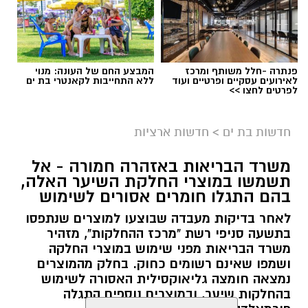
פנתרה -חלל משותף ומרכז
המבצע החם של העונה: מנוי
לאירועים עסקיים ופרטיים ועוד
ללא התחייבות לקאנטרי בת ים
לפרטים לחצו >>
גיוס
במסגרת התפקיד יידרש המועמד להוביל את תחום
חדשות בת ים
>
חדשות ארציות
החינוך וההדרכה במוזיאון, לנהל ולהוביל צוות
משרד הבריאות באזהרה חמורה - אל
מקצועי, לפתח תוכניות חינוכיות, ליצור אירועי תוכן
תשמשו במוצרי החלקת השיער האלה,
ופרויקטים ייחודיים ולעבוד מול קהלים מגוונים, תוך
בהם התגלו חומרים אסורים לשימוש
חיבור בין עולם התרבות, החינוך והקהילה.
לאחר בדיקות מעבדה שבוצעו למוצרים שנתפסו
בתשעה סניפי רשת "מרכז ההחלקות", מזהיר
בין דרישות התפקיד:
משרד הבריאות מפני שימוש במוצרי החלקה
ושמפו שאינם רשומים כחוק. בחלק מהמוצרים
תואר אקדמי המוכר על ידי המועצה להשכלה
נמצאה חומצה גליאוקסילית האסורה לשימוש
בהחלקות שיער, ובמוצרים נוספים התגלה
גבוהה.