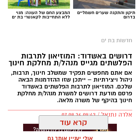
צילום: דוברות המשטרה
תיקון והתקנה שערים חשמליים
המבצע החם של העונה: מנוי
בדרום
ללא התחייבות לקאנטרי בת ים
אמש, בשעות הצהריים, התקבל דיווח במוקד 100
של המשטרה אודות חשודים שנצפו פורצים לרכב
חדשות בת ים
חונה בחניון החוף הנפרד בבת ים, ומעבירים את
הרכוש שגנבו לרכב נוסף.
דרושים באשדוד: המוזיאון לתרבות
הפלשתים מגייס מנהל/ת מחלקת חינוך
עם קבלת הדיווח, שוטרי תחנת בת ים, בשיתוף
אם אתם מחפשים תפקיד שמשלב חינוך, תרבות,
סיירת לביא של עיריית בת ים, הגיעו למקום והחלו
ניהול ויצירתיות – ייתכן שזו ההזדמנות הבאה
בפעולות חקירה ראשוניות לצד סריקות לאיתור
שלכם. המוזיאון לתרבות הפלשתים באשדוד
פרסם מודעת דרושים למשרת מנהל/ת מחלקת
הרכב החשוד ששימש את החשודים בביצוע
חינוך בהיקף של משרה מלאה.
העבירה.
אלדה נתנאל / 09:43 07.08.26
קרא עוד
אולי יעניין אותך גם