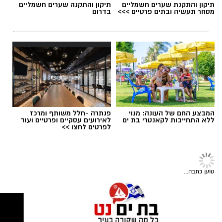
תגים:
משרד הבריאות
,
חומרים מסוכנים
,
מרכז
תיקון והתקנת שערים חשמליים
תיקון והתקנה שערים חשמליים
ההחלקות
מסחר תעשיה ובתים פרטיים >>>
בדרום
יש לכם מידע חשוב שטרם נחשף? צילומים מאירוע
חדשותי? מצאתם טעות בכתבה? נשמח שתשתפו
אותנו
המבצע החם של העונה: מנוי
פנתרה -חלל משותף ומרכז
ללא התחייבות לקאנטרי בת ים
לאירועים עסקיים ופרטיים ועוד
במוזיאון מציינים כי הם מחפשים מועמד או מועמדת
לפרטים לחצו >>
בעלי "ראש מלא ברעיונות", שיצטרפו להובלת
הפעילות החינוכית והקהילתית של אחד ממוסדות
התרבות הבולטים בעיר.
טוען כתבה...
צילומים: משרד הבריאות
לפרטים המלאים ולהגשת מועמדות ניתן להיכנס