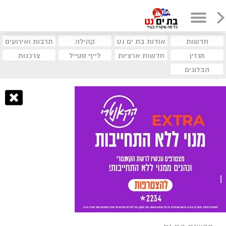
חדשות
אודות בת ים נט
קהילה
תרבות ואירועים
מגזין
חדשות ארציות
לייף סטייל
צרכנות
הבלוגים