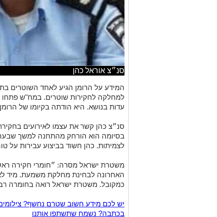
סנ״צ אוראל כהן
המידע על הרומן הגיע לאחד השוטרים בת
למחלקה לחקירות שוטרים. במח"ש פתחו 
עדות בנושא. היא הודתה בקיומו של הרומ
סנ״צ כהן קשר את עצמו לאירועים בחקירת
בסיומה הוא הורחק מהתחנה למשך שבעה 
לצמיתות. כהן חשוד בביצוע עבירות על טו
משטרת ישראל מסרה: ״חומרי חקירה ראשונ
האחרונה לבחינת מחלקת משמעת. מיד לאח
כמקובל. משטרת ישראל רואה בחומרה רבה
יש לכם מידע חשוב שטרם נחשף? צילומים
בכתבה? נשמח שתשתפו אותנו