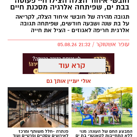
חובשי איחוד הצלה הצילו חיי פעוטה
לפי התוכנית, העיר תחולק למספר אזורי חנייה,
בבת ים, שפיתחה אלרגיה מסכנת חיים
כאשר תושבים יוכלו לחנות ללא תשלום רק באזור
המגורים שלהם. חנייה בשאר חלקי העיר עלולה
תגובה מהירה של חובשי איחוד הצלה, לקריאה
על בת שנה ושבעה חודשים, שפיתחה תגובה
להיות כרוכה בתשלום.
אלרגית חריפה לאגוזים - הציל את חייה
בממשלה מסבירים כי מטרת המהלך היא לעודד
עופר אשטוקר / 21:32 05.08.26
שימוש בתחבורה ציבורית ולהפחית את העומס
בכבישים, אולם נהגים רבים טוענים כי ללא שיפור
משמעותי בשירותי התחבורה הציבורית, מדובר
קרא עוד
בעיקר בהכבדה כלכלית נוספת על הציבור.
אולי יעניין אותך גם
תגים:
איחוד הצלה בת ים
המבצע החם של העונה: מנוי
פנתרה -חלל משותף ומרכז
ללא התחייבות לקאנטרי בת ים
לאירועים עסקיים ופרטיים ועוד