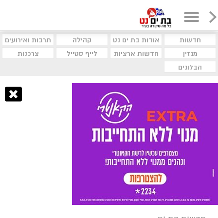
חדשות
אודות בת ים נט
קהילה
תרבות ואירועים
מגזין
חדשות ארציות
לייף סטייל
צרכנות
הבלוגים