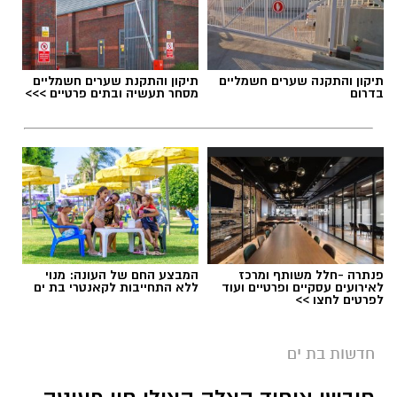
תיקון והתקנה שערים חשמליים
תיקון והתקנת שערים חשמליים
בדרום
מסחר תעשיה ובתים פרטיים >>>
פנתרה -חלל משותף ומרכז
המבצע החם של העונה: מנוי
לאירועים עסקיים ופרטיים ועוד
ללא התחייבות לקאנטרי בת ים
אילוסטרציה חניה בתשלום בבת ים
לפרטים לחצו >>
בת ים צפויה להיות אחת הערים שבהן ייושם מודל
חדשות בת ים
אזורי החנייה החדש החל מינואר 2027.