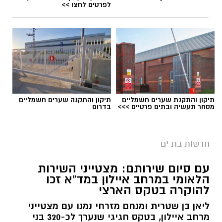
לפרטים לחצו >>
בנוסף, צפויה להיכנס לשימוש מערכת דיגיטלית
חדשה שתסייע לנהגים להבין במהירות את תנאי
החנייה באמצעות צילום של השלט במקום.
צילום: דוברות איחוד הצלה
תיקון והתקנת שערים חשמליים
תיקון והתקנה שערים חשמליים
מסחר תעשיה ובתים פרטיים >>>
בדרום
צוותי הרפואה של איחוד הצלה העניקו סיוע רפואי
יש לכם מידע חשוב שטרם נחשף? צילומים מאירוע
ראשוני והצילו את חייה של פעוטה כבת שנה
חדשותי? מצאתם טעות בכתבה? נשמח שתשתפו
חדשות בת ים
ושבעה חודשים שסבלה מהתקף אלרגיה שסיכן את
אותנו
חייה ברחוב הרב ניסנבוים בבת ים.
עם סיום שירותם: מצטייני השירות
הלאומי במרחב איילון במד”א זכו
ראש צוות אמבולנס של איחוד הצלה יוסי בז'רנו
להוקרה בטקס הארצי
שהזריק לה אפיפן סיפר: "נמסר לנו מבני משפחתו
ליאן בן שטרית ומנחם מזרחי נמנו עם מצטייני
כי היא נחשפה לאגוזים ופיתחה תגובה אלרגית
מרחב איילון, בטקס חגיגי שנערך לכ-320 בני