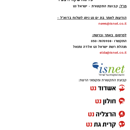
כאשר תושבים יוכלו לחנות ללא תשלום רק באזור
מו"ל:
קבוצת התקשורת - ישראל נט
המגורים שלהם. חנייה בשאר חלקי העיר עלולה
-
להיות כרוכה בתשלום.
הודעות לאתר בת ים נט ניתן לשלוח בדוא"ל -
news@isnet.co.il
בממשלה מסבירים כי מטרת המהלך היא לעודד
-
לפרסום באתר וברשת:
שימוש בתחבורה ציבורית ולהפחית את העומס
התקשרו -050-7870908
בכבישים, אולם נהגים רבים טוענים כי ללא שיפור
מנהלת רשת ישראל נט אלדה נתנאל
משמעותי בשירותי התחבורה הציבורית, מדובר
elda@isnet.co.il
בעיקר בהכבדה כלכלית נוספת על הציבור.
קבוצת התקשורת ומקומוני הרשת: