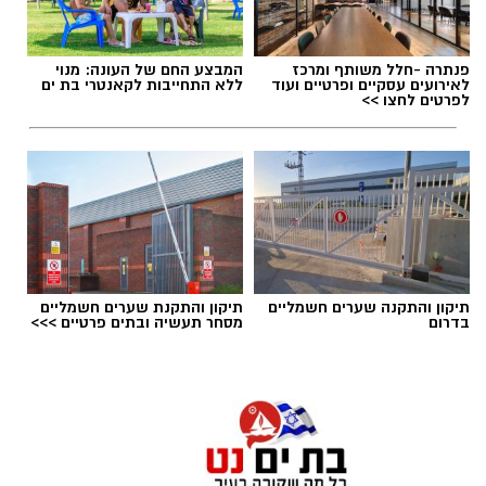
פנתרה -חלל משותף ומרכז
המבצע החם של העונה: מנוי
לאירועים עסקיים ופרטיים ועוד
ללא התחייבות לקאנטרי בת ים
לפרטים לחצו >>
תיקון והתקנה שערים חשמליים
תיקון והתקנת שערים חשמליים
יש לכם מידע חשוב שטרם נחשף? צילומים מאירוע
בדרום
מסחר תעשיה ובתים פרטיים >>>
אילוסטרציה חניה בתשלום בבת ים
חדשותי? מצאתם טעות בכתבה? נשמח שתשתפו
אותנו
בת ים צפויה להיות אחת הערים שבהן ייושם מודל
אזורי החנייה החדש החל מינואר 2027.
לפי התוכנית, העיר תחולק למספר אזורי חנייה,