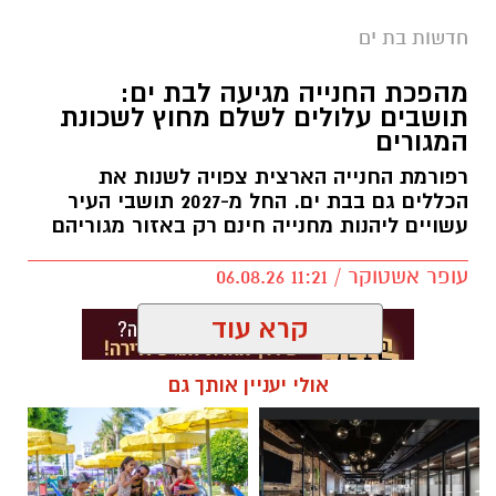
מוקדם יותר הערב, בסביבות השעה 19:00, התקבל
חדשות בת ים
דיווח במוקד 100 של המשטרה על חשד לאונס אלים
מהפכת החנייה מגיעה לבת ים:
שבוצע בצעירה כבת 18 במלון דירות בעיר בת ים.
תושבים עלולים לשלם מחוץ לשכונת
המגורים
עם קבלת הדיווח, הגיעו למקום שוטרי תחנת בת ים
יחד עם חוקרי הזיהוי הפלילי של מרחב איילון,
רפורמת החנייה הארצית צפויה לשנות את
הכללים גם בבת ים. החל מ-2027 תושבי העיר
והחלו בביצוע פעולות חקירה ואיסוף ממצאים
עשויים ליהנות מחנייה חינם רק באזור מגוריהם
בזירה, במטרה לאתר את החשוד.
עופר אשטוקר / 11:21 06.08.26
בתוך זמן קצר, אותר החשוד (51) על ידי שוטרי
תחנת בת ים, כשהוא שוהה בשטח פתוח בעיר.
קרא עוד
החשוד הועבר לחקירה בתחנת המשטרה בבת ים.
בהתאם לממצאי החקירה, המשטרה תבקש
אולי יעניין אותך גם
להאריך את מעצרו בבית המשפט.
תגים:
חנייה בבת ים