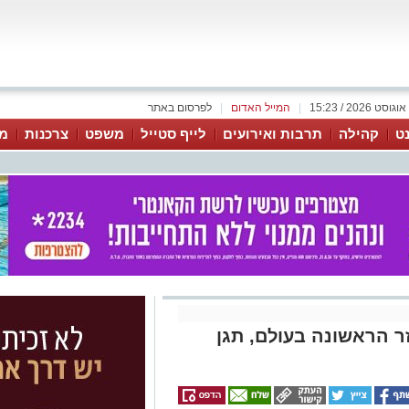
|
המייל האדום
|
לפרסום באתר
נט
קהילה
תרבות ואירועים
לייף סטייל
משפט
צרכנות
מג
ר הראשונה בעולם, תגן