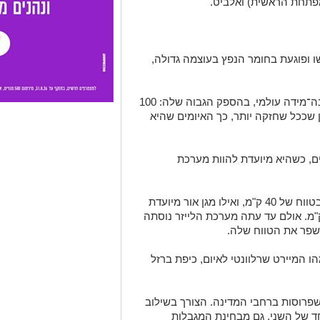
פתחת הראשית) ואלביט.
 ופוגעת בחומר הנפץ בעוצמה גדולה,
המערכת מהווה פריצת דרך טכנולוגית בקנה־מידה עולמי, בהספק הגבוה שלה: 100
שככל שחזקה יותר, כך האיומים שהיא
ים, כשהיא מיועדת להוות מערכת
כיפת ברזל נועדה ליירוט לאיומים רקטיים בטווח של 40 ק"מ, ואילו מגן אור מיועדת
ות מערכת משלימה בטווח של עד 10 ק"מ. אולם עד עתה מערכת הלייזר נוסתה
שפר את הטווח שלה.
 המיירט שרלוונטי לאיום, כיפת ברזל
 שפרוסות ברחבי המדינה. הצורך בשילוב
חד של השני, גם מבחינת המגבלות