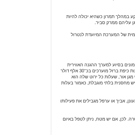
 במהלך תמרון כשהיא יכולה להיות
ן עליהם ממרק סביר.
ימית של המערכת המיועדת לנטרול
ונים בסיוע למערך ההגנה האווירית
וחיסכון משמעותי בעלויות. יירוטים באמצעות כיפת ברזל מוערכים בכ־30 אלף דולר
גן אור, שעלות כל ירוט שלה הוא
יש מחסנית בלתי מוגבלת, כאמור בעלות
ונן, אביך או ערפל מגבילים את פעילותו
רה. לכן, אם יש מטח, ניתן לטפל באיום