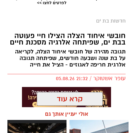
אילוסטרציה חניה בתשלום בבת ים
לפרטים לחצו >>
בת ים צפויה להיות אחת הערים שבהן ייושם מודל
חדשות בת ים
אזורי החנייה החדש החל מינואר 2027.
חובשי איחוד הצלה הצילו חיי פעוטה
לפי התוכנית, העיר תחולק למספר אזורי חנייה,
בבת ים, שפיתחה אלרגיה מסכנת חיים
כאשר תושבים יוכלו לחנות ללא תשלום רק באזור
המגורים שלהם. חנייה בשאר חלקי העיר עלולה
תגובה מהירה של חובשי איחוד הצלה, לקריאה
על בת שנה ושבעה חודשים, שפיתחה תגובה
להיות כרוכה בתשלום.
אלרגית חריפה לאגוזים - הציל את חייה
בממשלה מסבירים כי מטרת המהלך היא לעודד
עופר אשטוקר / 21:32 05.08.26
שימוש בתחבורה ציבורית ולהפחית את העומס
בכבישים, אולם נהגים רבים טוענים כי ללא שיפור
משמעותי בשירותי התחבורה הציבורית, מדובר
קרא עוד
בעיקר בהכבדה כלכלית נוספת על הציבור.
אולי יעניין אותך גם
תגים:
איחוד הצלה בת ים