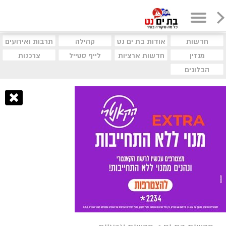
חדשות
אודות בת ים נט
קהילה
תרבות ואירועים
מגזין
חדשות ארציות
לייף סטייל
צרכנות
הבלוגים