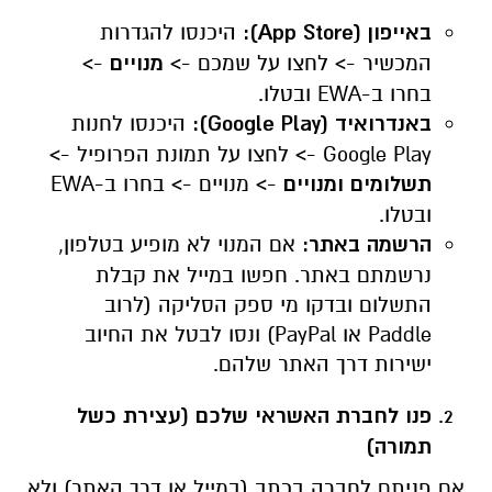
באייפון (
App Store
):
היכנסו להגדרות
המכשיר -> לחצו על שמכם ->
מנויים
->
בחרו ב-
EWA
ובטלו.
באנדרואיד (
Google Play
):
היכנסו לחנות
Google Play
-> לחצו על תמונת הפרופיל ->
תשלומים ומנויים
-> מנויים -> בחרו ב-
EWA
ובטלו.
הרשמה באתר:
אם המנוי לא מופיע בטלפון,
נרשמתם באתר. חפשו במייל את קבלת
התשלום ובדקו מי ספק הסליקה (לרוב
Paddle
או
PayPal
) ונסו לבטל את החיוב
ישירות דרך האתר שלהם.
פנו לחברת האשראי שלכם (עצירת כשל
תמורה)
אם פניתם לחברה בכתב (במייל או דרך האתר) ולא