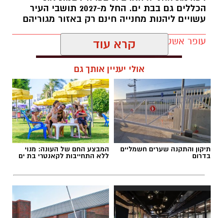
הכללים גם בבת ים. החל מ-2027 תושבי העיר
והחלו בביצוע פעולות חקירה ואיסוף ממצאים
עשויים ליהנות מחנייה חינם רק באזור מגוריהם
בזירה, במטרה לאתר את החשוד.
עופר אשטוקר / 11:21 06.08.26
בתוך זמן קצר, אותר החשוד (51) על ידי שוטרי
תחנת בת ים, כשהוא שוהה בשטח פתוח בעיר.
קרא עוד
החשוד הועבר לחקירה בתחנת המשטרה בבת ים.
בהתאם לממצאי החקירה, המשטרה תבקש
אולי יעניין אותך גם
להאריך את מעצרו בבית המשפט.
תגים:
חנייה בבת ים
תיקון והתקנה שערים חשמליים
המבצע החם של העונה: מנוי
בדרום
ללא התחייבות לקאנטרי בת ים