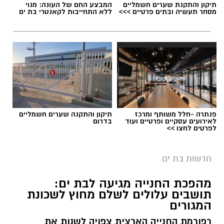
תיקון והתקנת שערים חשמליים
המבצע החם של העונה: מנוי
מסחר תעשיה ובתים פרטיים >>>
ללא התחייבות לקאנטרי בת ים
פנתרה -חלל משותף ומרכז
תיקון והתקנה שערים חשמליים
לאירועים עסקיים ופרטיים ועוד
בדרום
לפרטים לחצו >>
רגעי מעצר החשוד
מוקדם יותר הערב, בסביבות השעה 19:00, התקבל
חדשות בת ים
דיווח במוקד 100 של המשטרה על חשד לאונס אלים
מהפכת החנייה מגיעה לבת ים:
שבוצע בצעירה כבת 18 במלון דירות בעיר בת ים.
תושבים עלולים לשלם מחוץ לשכונת
המגורים
עם קבלת הדיווח, הגיעו למקום שוטרי תחנת בת ים
יחד עם חוקרי הזיהוי הפלילי של מרחב איילון,
רפורמת החנייה הארצית צפויה לשנות את