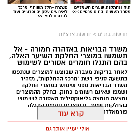
תיקון והתקנת שערים חשמליים
פנתרה -חלל משותף ומרכז
מסחר תעשיה ובתים פרטיים >>>
לאירועים עסקיים ופרטיים ועוד
לפרטים לחצו >>
גיוס
במסגרת התפקיד יידרש המועמד להוביל את תחום
חדשות בת ים
>
חדשות ארציות
החינוך וההדרכה במוזיאון, לנהל ולהוביל צוות
משרד הבריאות באזהרה חמורה - אל
מקצועי, לפתח תוכניות חינוכיות, ליצור אירועי תוכן
תשמשו במוצרי החלקת השיער האלה,
ופרויקטים ייחודיים ולעבוד מול קהלים מגוונים, תוך
בהם התגלו חומרים אסורים לשימוש
חיבור בין עולם התרבות, החינוך והקהילה.
לאחר בדיקות מעבדה שבוצעו למוצרים שנתפסו
בתשעה סניפי רשת "מרכז ההחלקות", מזהיר
בין דרישות התפקיד:
משרד הבריאות מפני שימוש במוצרי החלקה
ושמפו שאינם רשומים כחוק. בחלק מהמוצרים
תואר אקדמי המוכר על ידי המועצה להשכלה
נמצאה חומצה גליאוקסילית האסורה לשימוש
בהחלקות שיער, ובמוצרים נוספים התגלה
גבוהה.
פורמאלדהיד - חומר המוגדר כמסרטן
קרא עוד
ניסיון בפיתוח הדרכה ועמידה מול קהל.
ניסיון ויכולת בניהול והובלת צוות.
מנהל האתר / 08:34 07.08.26
אולי יעניין אותך גם
יכולת לפיתוח והפקת פרויקטים מיוחדים