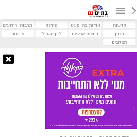
חדשות
אודות בת ים נט
קהילה
תרבות ואירועים
מגזין
חדשות ארציות
לייף סטייל
צרכנות
הבלוגים