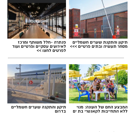
ואירועי תוכן.
חשיבה עצמאית ורב־תחומית.
יחסי אנוש מצוינים, יוזמה ויצירתיות.
תגים:
משרד הבריאות
,
חומרים מסוכנים
,
מרכז
תיקון והתקנת שערים חשמליים
פנתרה -חלל משותף ומרכז
ההחלקות
מסחר תעשיה ובתים פרטיים >>>
לאירועים עסקיים ופרטיים ועוד
לפרטים לחצו >>
המבצע החם של העונה: מנוי
תיקון והתקנה שערים חשמליים
ללא התחייבות לקאנטרי בת ים
בדרום
במוזיאון מציינים כי הם מחפשים מועמד או מועמדת
בעלי "ראש מלא ברעיונות", שיצטרפו להובלת
הפעילות החינוכית והקהילתית של אחד ממוסדות