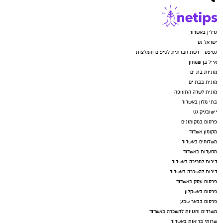
נדל"ן באשדוד
ישראל נט
נטיפס - רשת חברתית לטיפים והמלצות
אייל בן שמחון
מוניות בת ים
מונית בבת ים
מונית לשדה התעופה
בתי מלון באשדוד
יישובניק נט
פרסום במקומונים
מקומון אשדוד
משלוחים באשדוד
מסעדות באשדוד
דירות למכירה באשדוד
דירות להשכרה באשדוד
פרסום עסק באשדוד
פרסום באשקלון
פרסום בבאר שבע
משרדים וחנויות להשכרה באשדוד
שרותי בריאות באשדוד