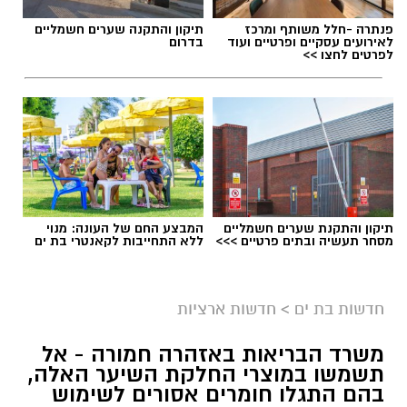
פנתרה -חלל משותף ומרכז
תיקון והתקנה שערים חשמליים
לאירועים עסקיים ופרטיים ועוד
בדרום
לפרטים לחצו >>
תיקון והתקנת שערים חשמליים
המבצע החם של העונה: מנוי
מסחר תעשיה ובתים פרטיים >>>
ללא התחייבות לקאנטרי בת ים
גיוס
במסגרת התפקיד יידרש המועמד להוביל את תחום
חדשות בת ים
>
חדשות ארציות
החינוך וההדרכה במוזיאון, לנהל ולהוביל צוות
משרד הבריאות באזהרה חמורה - אל
מקצועי, לפתח תוכניות חינוכיות, ליצור אירועי תוכן
תשמשו במוצרי החלקת השיער האלה,
ופרויקטים ייחודיים ולעבוד מול קהלים מגוונים, תוך
בהם התגלו חומרים אסורים לשימוש
חיבור בין עולם התרבות, החינוך והקהילה.