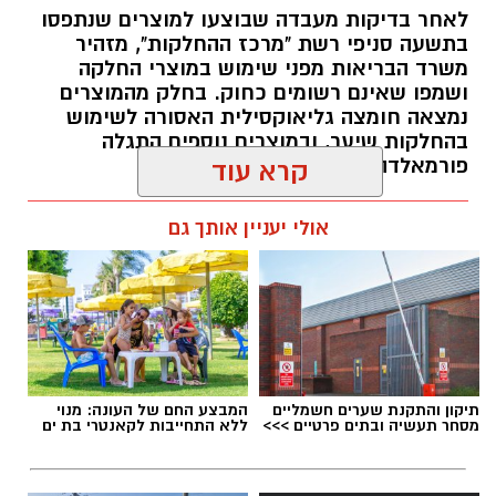
לאחר בדיקות מעבדה שבוצעו למוצרים שנתפסו
בתשעה סניפי רשת "מרכז ההחלקות", מזהיר
בין דרישות התפקיד:
משרד הבריאות מפני שימוש במוצרי החלקה
ושמפו שאינם רשומים כחוק. בחלק מהמוצרים
תואר אקדמי המוכר על ידי המועצה להשכלה
נמצאה חומצה גליאוקסילית האסורה לשימוש
בהחלקות שיער, ובמוצרים נוספים התגלה
גבוהה.
פורמאלדהיד - חומר המוגדר כמסרטן
קרא עוד
ניסיון בפיתוח הדרכה ועמידה מול קהל.
ניסיון ויכולת בניהול והובלת צוות.
מנהל האתר / 08:34 07.08.26
אולי יעניין אותך גם
יכולת לפיתוח והפקת פרויקטים מיוחדים
ואירועי תוכן.
חשיבה עצמאית ורב־תחומית.
יחסי אנוש מצוינים, יוזמה ויצירתיות.
תגים:
משרד הבריאות
,
חומרים מסוכנים
,
מרכז
תיקון והתקנת שערים חשמליים
המבצע החם של העונה: מנוי
ההחלקות
מסחר תעשיה ובתים פרטיים >>>
ללא התחייבות לקאנטרי בת ים