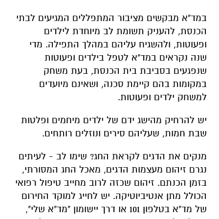
במד"א מבקשים מציבור המתפללים המגיעים לבתי
הכנסת, להעניק תשומת לב מיוחדת לילדים
ופעוטות, ולהשגיח עליהם במהלך התפילה. מדי
שנה נקראים במד"א לטפל בילדים ופעוטות
שנפגעים בסביבת בית הכנסת, בעת משחק
במקומות בהם קיימת סכנה, ושאינם מיועדים
למשחק ילדים ופעוטות.
יש להרחיק מהישג ידם של ילדים מיחמים ופלטות
שבת חמות, שעליהם סירים ונוזלים רותחים.
מנקים את הדגים לקראת החג? שימו לב - לעיתים
נגרם זיהום מעצמות הדגים, מאכל החג המסורתי,
בזמן הכנתם. זיהום שכזה לרוב מחייב טיפול רפואי
הכולל מתן אנטיביוטיקה. יש לחייג למוקד החירום
של מד"א בטלפון 101 או דרך יישומון "מד"א שלי",