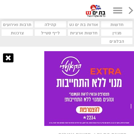
חדשות
אודות בת ים נט
קהילה
תרבות ואירועים
מגזין
חדשות ארציות
לייף סטייל
צרכנות
הבלוגים