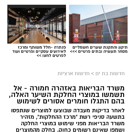
תיקון והתקנת שערים חשמליים
פנתרה -חלל משותף ומרכז
מסחר תעשיה ובתים פרטיים >>>
לאירועים עסקיים ופרטיים ועוד
לפרטים לחצו >>
גיוס
במסגרת התפקיד יידרש המועמד להוביל את תחום
חדשות בת ים
>
חדשות ארציות
החינוך וההדרכה במוזיאון, לנהל ולהוביל צוות
משרד הבריאות באזהרה חמורה - אל
מקצועי, לפתח תוכניות חינוכיות, ליצור אירועי תוכן
תשמשו במוצרי החלקת השיער האלה,
ופרויקטים ייחודיים ולעבוד מול קהלים מגוונים, תוך
בהם התגלו חומרים אסורים לשימוש
חיבור בין עולם התרבות, החינוך והקהילה.
לאחר בדיקות מעבדה שבוצעו למוצרים שנתפסו
בתשעה סניפי רשת "מרכז ההחלקות", מזהיר
בין דרישות התפקיד:
משרד הבריאות מפני שימוש במוצרי החלקה
ושמפו שאינם רשומים כחוק. בחלק מהמוצרים