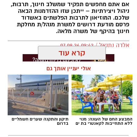
אם אתם מחפשים תפקיד שמשלב חינוך, תרבות,
ניהול ויצירתיות – ייתכן שזו ההזדמנות הבאה
שלכם. המוזיאון לתרבות הפלשתים באשדוד
פרסם מודעת דרושים למשרת מנהל/ת מחלקת
חינוך בהיקף של משרה מלאה.
אלדה נתנאל / 09:43 07.08.26
קרא עוד
אולי יעניין אותך גם
תגים:
דרושים באשדוד
המבצע החם של העונה: מנוי
תיקון והתקנה שערים חשמליים
ללא התחייבות לקאנטרי בת ים
בדרום