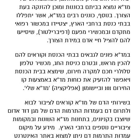
מד"א נמצא בביתם בכוננות ומוכן להזנקה בעת
הצורך. בנוסף, כוננים רבים במד"א, אשר יתפללו
בבתי כנסת ברחבי הארץ, יצטיידו במכשור רפואי
מתקדם ובמכשירי מפעם (דפיברילטור), שיסייעו
להם להציל חיי אדם במידת הצורך.
במד"א פונים לגבאים בבתי הכנסת וקוראים להם
להכין מראש, ובטרם כניסת החג, מכשיר טלפון
סלולרי חכם למקרה חירום, שימצא בבית הכנסת
ויאפשר להזעיק את כוחות מד"א באמצעות קו
החירום 101 וביישומון (אפליקציה) 'מד"א שלי'.
בשירותי הדם של מד"א קוראים לציבור לבוא
ולתרום דם בעמדות התרמות הדם של מגן דוד אדום
שיוצבו בקניונים, בתחנות מד"א השונות ובמקומות
ציבוריים נוספים ברחבי הארץ.
מידע על מיקום
עמדות התרמות דם ניתן למצוא באתר האינטרנט