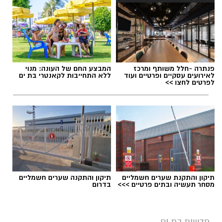
ואירועי תוכן.
חשיבה עצמאית ורב־תחומית.
יחסי אנוש מצוינים, יוזמה ויצירתיות.
תגים:
משרד הבריאות
,
חומרים מסוכנים
,
מרכז
פנתרה -חלל משותף ומרכז
המבצע החם של העונה: מנוי
ההחלקות
לאירועים עסקיים ופרטיים ועוד
ללא התחייבות לקאנטרי בת ים
לפרטים לחצו >>
תיקון והתקנת שערים חשמליים
תיקון והתקנה שערים חשמליים
מסחר תעשיה ובתים פרטיים >>>
בדרום
במוזיאון מציינים כי הם מחפשים מועמד או מועמדת
בעלי "ראש מלא ברעיונות", שיצטרפו להובלת
הפעילות החינוכית והקהילתית של אחד ממוסדות
חדשות בת ים