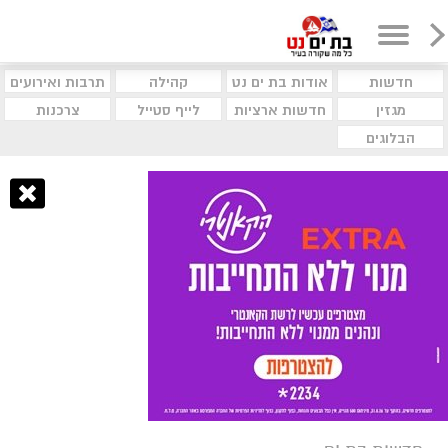
חדשות
אודות בת ים נט
קהילה
תרבות ואירועים
מגזין
חדשות ארציות
לייף סטייל
צרכנות
הבלוגים