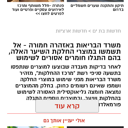
תיקון והתקנה שערים חשמליים
פנתרה -חלל משותף ומרכז
בדרום
לאירועים עסקיים ופרטיים ועוד
לפרטים לחצו >>
גיוס
במסגרת התפקיד יידרש המועמד להוביל את תחום
חדשות בת ים
>
חדשות ארציות
החינוך וההדרכה במוזיאון, לנהל ולהוביל צוות
משרד הבריאות באזהרה חמורה - אל
מקצועי, לפתח תוכניות חינוכיות, ליצור אירועי תוכן
תשמשו במוצרי החלקת השיער האלה,
ופרויקטים ייחודיים ולעבוד מול קהלים מגוונים, תוך
בהם התגלו חומרים אסורים לשימוש
חיבור בין עולם התרבות, החינוך והקהילה.
לאחר בדיקות מעבדה שבוצעו למוצרים שנתפסו
בתשעה סניפי רשת "מרכז ההחלקות", מזהיר
בין דרישות התפקיד:
משרד הבריאות מפני שימוש במוצרי החלקה
ושמפו שאינם רשומים כחוק. בחלק מהמוצרים
תואר אקדמי המוכר על ידי המועצה להשכלה
נמצאה חומצה גליאוקסילית האסורה לשימוש
בהחלקות שיער, ובמוצרים נוספים התגלה
גבוהה.
פורמאלדהיד - חומר המוגדר כמסרטן
קרא עוד
ניסיון בפיתוח הדרכה ועמידה מול קהל.
ניסיון ויכולת בניהול והובלת צוות.
מנהל האתר / 08:34 07.08.26
אולי יעניין אותך גם
יכולת לפיתוח והפקת פרויקטים מיוחדים