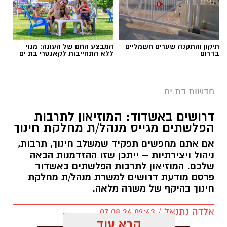
צילום: דוברות המשטרה
תיקון והתקנה שערים חשמליים
המבצע החם של העונה: מנוי
בדרום
ללא התחייבות לקאנטרי בת ים
אמש, בשעות הצהריים, התקבל דיווח במוקד 100
של המשטרה אודות חשודים שנצפו פורצים לרכב
חדשות בת ים
חונה בחניון החוף הנפרד בבת ים, ומעבירים את
הרכוש שגנבו לרכב נוסף.
דרושים באשדוד: המוזיאון לתרבות
הפלשתים מגייס מנהל/ת מחלקת חינוך
עם קבלת הדיווח, שוטרי תחנת בת ים, בשיתוף
אם אתם מחפשים תפקיד שמשלב חינוך, תרבות,
סיירת לביא של עיריית בת ים, הגיעו למקום והחלו
ניהול ויצירתיות – ייתכן שזו ההזדמנות הבאה
בפעולות חקירה ראשוניות לצד סריקות לאיתור
שלכם. המוזיאון לתרבות הפלשתים באשדוד
פרסם מודעת דרושים למשרת מנהל/ת מחלקת
הרכב החשוד ששימש את החשודים בביצוע
חינוך בהיקף של משרה מלאה.
העבירה.
אלדה נתנאל / 09:43 07.08.26
קרא עוד