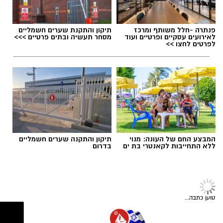
יחסי אנוש מצוינים, יוזמה ויצירתיות.
צילום: דוברות המשטרה
תגים:
משרד הבריאות
,
חומרים מסוכנים
,
מרכז
פנתרה -חלל משותף ומרכז
תיקון והתקנת שערים חשמליים
ההחלקות
לאירועים עסקיים ופרטיים ועוד
מסחר תעשיה ובתים פרטיים >>>
יש לכם מידע חשוב שטרם נחשף? צילומים מאירוע
לפרטים לחצו >>
חדשותי? מצאתם טעות בכתבה? נשמח שתשתפו
אותנו
המבצע החם של העונה: מנוי
תיקון והתקנה שערים חשמליים
ללא התחייבות לקאנטרי בת ים
בדרום
במוזיאון מציינים כי הם מחפשים מועמד או מועמדת
בעלי "ראש מלא ברעיונות", שיצטרפו להובלת
הפעילות החינוכית והקהילתית של אחד ממוסדות
חדשות בת ים
התרבות הבולטים בעיר.