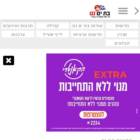
חדשות
אודות בת ים נט
קהילה
תרבות ואירועים
מגזין
חדשות ארציות
לייף סטייל
צרכנות
הבלוגים