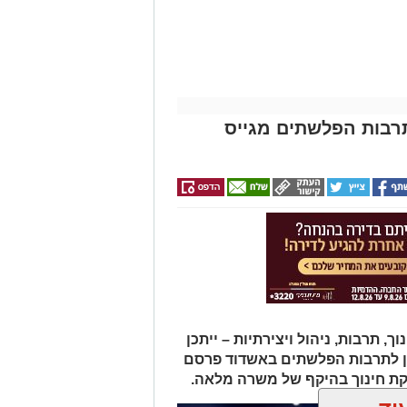
צד סריקות לאיתור הרכב החשוד ששימש
א בנסיעה באזור הטיילת בעיר, הרכב
וב בשווי אלפי שקלים, ובין היתר:
תרבות הפלשתים מגייס
 ירושלים, נעצרו והועברו להמשך חקירה בתחנת בת
שימש החשודים שנתפסו. בכוונת
שפט.
תרבות, ניהול ויצירתיות – ייתכן
ן לתרבות הפלשתים באשדוד פרסם
ת חינוך בהיקף של משרה מלאה.