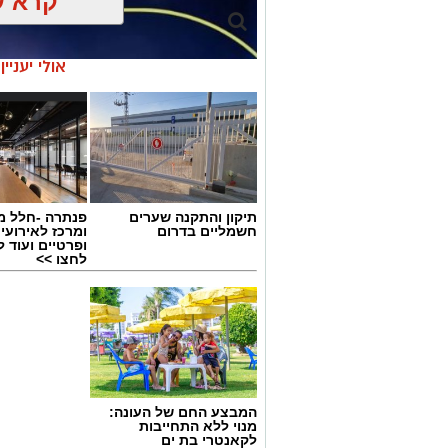
קרא ע
אולי יעניי
צילום: דוברות המשטרה
תיקון והתקנה שערים
פנתרה -חלל מ
יש לכם מידע חשוב שטרם נחשף? צילומים
חשמליים בדרום
ומרכז לאירועי
בכתבה? נשמח שתשתפו אותנו
ופרטיים ועוד 
לחצו >>
גיוס
המבצע החם של העונה:
במסגרת התפקיד יידרש המועמד להוביל את
מנוי ללא התחייבות
לקאנטרי בת ים
ולהוביל צוות מקצועי, לפתח תוכניות חינוכיו