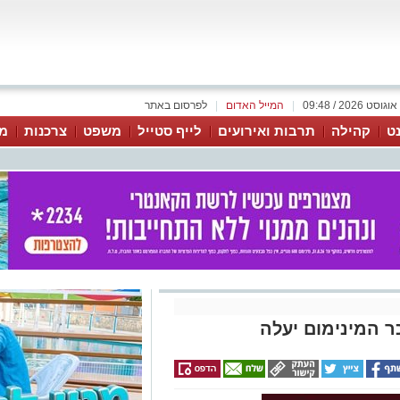
|
המייל האדום
|
לפרסום באתר
נט
קהילה
תרבות ואירועים
לייף סטייל
משפט
צרכנות
מג