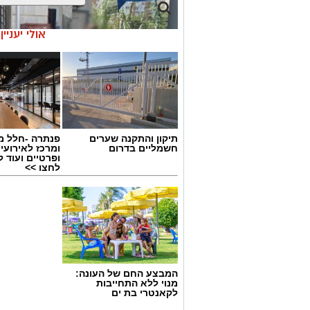
אולי יעניי
תיקון והתקנה שערים
פנתרה -חלל מ
חשמליים בדרום
ומרכז לאירועי
ופרטיים ועוד 
לחצו >>
צילום: דוברות המשטרה
שנצפו פורצים לרכב חונה בחניון החוף הנ
המבצע החם של העונה:
לרכב נוסף.
מנוי ללא התחייבות
לקאנטרי בת ים
עם קבלת הדיווח, שוטרי תחנת בת ים, בשית