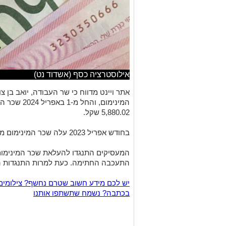
אילוסטרציה כסף (אשדוד נט)
אתר ויינט מדווח כי
שר העבודה, יואב בן צו
המינימום, וה
5,880.02 שקל.
בחודש אפריל 2023 עלה שכר המינימום מ-5,300 שקל ל-5,571.75 שקל.
המעסיקים התנגדו להעלאת שכר המינימו
התעכבה החתימה. כעת למרות התנגדות ה
יש לכם מידע חשוב שטרם נחשף? צילומים
בכתבה? נשמח שתשתפו אותנו