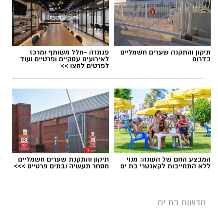
תיקון והתקנה שערים חשמליים
פנתרה -חלל משותף ומרכז
בדרום
לאירועים עסקיים ופרטיים ועוד
לפרטים לחצו >>
המבצע החם של העונה: מנוי
תיקון והתקנת שערים חשמליים
יש לכם מידע חשוב שטרם נחשף? צילומים מאירוע
ללא התחייבות לקאנטרי בת ים
מסחר תעשיה ובתים פרטיים >>>
אילוסטרציה חניה בתשלום בבת ים
חדשותי? מצאתם טעות בכתבה? נשמח שתשתפו
אותנו
בת ים צפויה להיות אחת הערים שבהן ייושם מודל
חדשות בת ים
אזורי החנייה החדש החל מינואר 2027.