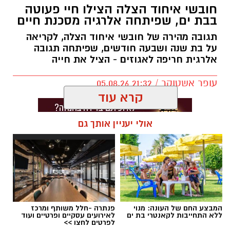
חובשי איחוד הצלה הצילו חיי פעוטה
לפי התוכנית, העיר תחולק למספר אזורי חנייה,
בבת ים, שפיתחה אלרגיה מסכנת חיים
כאשר תושבים יוכלו לחנות ללא תשלום רק באזור
המגורים שלהם. חנייה בשאר חלקי העיר עלולה
תגובה מהירה של חובשי איחוד הצלה, לקריאה
על בת שנה ושבעה חודשים, שפיתחה תגובה
להיות כרוכה בתשלום.
אלרגית חריפה לאגוזים - הציל את חייה
בממשלה מסבירים כי מטרת המהלך היא לעודד
עופר אשטוקר / 21:32 05.08.26
שימוש בתחבורה ציבורית ולהפחית את העומס
בכבישים, אולם נהגים רבים טוענים כי ללא שיפור
משמעותי בשירותי התחבורה הציבורית, מדובר
קרא עוד
בעיקר בהכבדה כלכלית נוספת על הציבור.
אולי יעניין אותך גם
תגים:
איחוד הצלה בת ים
המבצע החם של העונה: מנוי
פנתרה -חלל משותף ומרכז