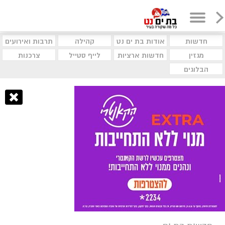
חדשות
אודות בת ים נט
קהילה
תרבות ואירועים
מגזין
חדשות ארציות
לייף סטייל
צרכנות
הבלוגים