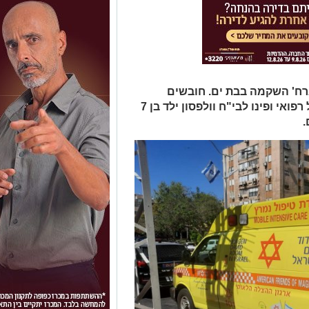
רח' השקמה בבת ים. חובשים
ופרמדיקים של מד"א העניקו לו טיפול רפואי ופינו לבי"ח וולפסון ילד בן 7
.