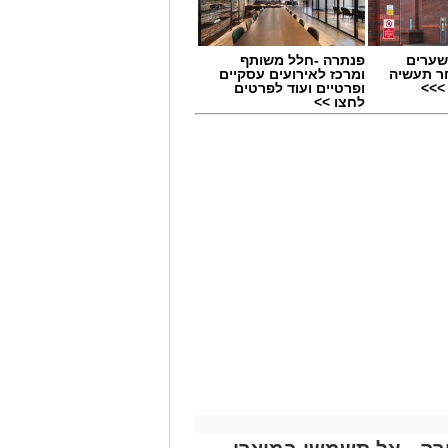
שערים
פנתרה -חלל משותף
ר תעשיה
ומרכז לאירועים עסקיים
>>>
ופרטיים ועוד לפרטים
לחצו >>
 תחום החינוך וההדרכה במוזיאון, לנהל
ת, ליצור אירועי תוכן ופרויקטים ייחודיים
 עולם התרבות, החינוך והקהילה.
השכלה גבוהה.
.