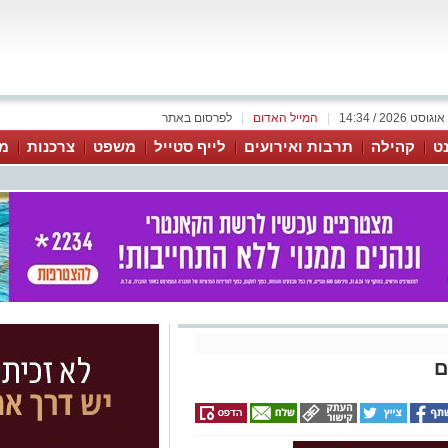
|
המייל האדום
|
לפרסום באתר
נט
קהילה
תרבות ואירועים
לייף סטייל
משפט
צרכנות
מג