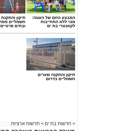
המבצע החם של העונה:
תיקון והתקנת 
מנוי ללא התחייבות
חשמליים מסח
לקאנטרי בת ים
ובתים פרטיים 
גיוס
תיקון והתקנה שערים
במסגרת התפקיד יידרש המועמד להוביל את
חשמליים בדרום
ולהוביל צוות מקצועי, לפתח תוכניות חינוכיו
ולעבוד מול קהלים מגוונים, תוך חיבור בין
בין דרישות התפקיד:
תואר אקדמי המוכר על ידי המועצה ל
ניסיון בפיתוח הדרכה ועמידה מול קהל
>
חדשות בת ים
>
חדשות ארציות
ניסיון ויכולת בניהול והובלת צוות.