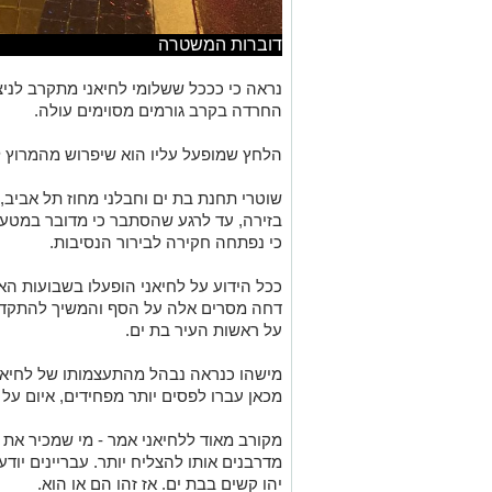
דוברות המשטרה
נראה כי כככל ששלומי לחיאני מתקרב לניצ
החרדה בקרב גורמים מסוימים עולה.
הלחץ שמופעל עליו הוא שיפרוש מהמרוץ 
שוטרי תחנת בת ים וחבלני מחוז תל אביב,
בזירה, עד לרגע שהסתבר כי מדובר במטע
כי נפתחה חקירה לבירור הנסיבות.
ככל הידוע על לחיאני הופעלו בשבועות הא
דחה מסרים אלה על הסף והמשיך להתקדם
על ראשות העיר בת ים.
מישהו כנראה נבהל מהתעצמותו של לחיאני
מכאן עברו לפסים יותר מפחידים, איום על ח
מקורב מאוד ללחיאני אמר - מי שמכיר את ש
מדרבנים אותו להצליח יותר. עבריינים יו
יהו קשים בבת ים. אז זהו הם או הוא.