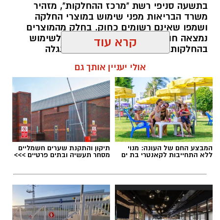
בתשעה סניפי רשת "מרכז ההחלקות", מזהיר
בין דרישות התפקיד:
משרד הבריאות מפני שימוש במוצרי החלקה
ושמפו שאינם רשומים כחוק. בחלק מהמוצרים
תואר אקדמי המוכר על ידי המועצה להשכלה
נמצאה חומצה גליאוקסילית האסורה לשימוש
בהחלקות שיער, ובמוצרים נוספים התגלה
גבוהה.
פורמאלדהיד - חומר המוגדר כמסרטן
קרא עוד
ניסיון בפיתוח הדרכה ועמידה מול קהל.
ניסיון ויכולת בניהול והובלת צוות.
מנהל האתר / 08:34 07.08.26
אולי יעניין אותך גם
יכולת לפיתוח והפקת פרויקטים מיוחדים
ואירועי תוכן.
חשיבה עצמאית ורב־תחומית.
יחסי אנוש מצוינים, יוזמה ויצירתיות.
תגים:
משרד הבריאות
,
חומרים מסוכנים
,
מרכז
המבצע החם של העונה: מנוי
תיקון והתקנת שערים חשמליים
ההחלקות
ללא התחייבות לקאנטרי בת ים
מסחר תעשיה ובתים פרטיים >>>