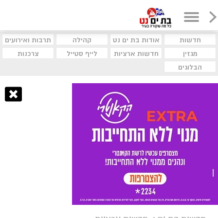
חדשות
אודות בת ים נט
קהילה
תרבות ואירועים
מגזין
חדשות ארציות
לייף סטייל
צרכנות
הבלוגים