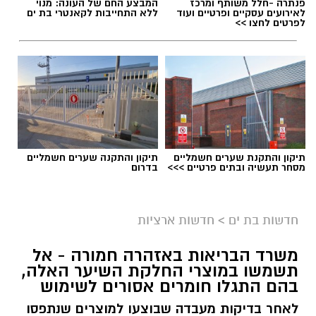
פנתרה -חלל משותף ומרכז
המבצע החם של העונה: מנוי
לאירועים עסקיים ופרטיים ועוד
ללא התחייבות לקאנטרי בת ים
לפרטים לחצו >>
תיקון והתקנת שערים חשמליים
תיקון והתקנה שערים חשמליים
מסחר תעשיה ובתים פרטיים >>>
בדרום
גיוס
במסגרת התפקיד יידרש המועמד להוביל את תחום
חדשות בת ים
>
חדשות ארציות
החינוך וההדרכה במוזיאון, לנהל ולהוביל צוות
משרד הבריאות באזהרה חמורה - אל
מקצועי, לפתח תוכניות חינוכיות, ליצור אירועי תוכן
תשמשו במוצרי החלקת השיער האלה,
ופרויקטים ייחודיים ולעבוד מול קהלים מגוונים, תוך
בהם התגלו חומרים אסורים לשימוש
חיבור בין עולם התרבות, החינוך והקהילה.
לאחר בדיקות מעבדה שבוצעו למוצרים שנתפסו