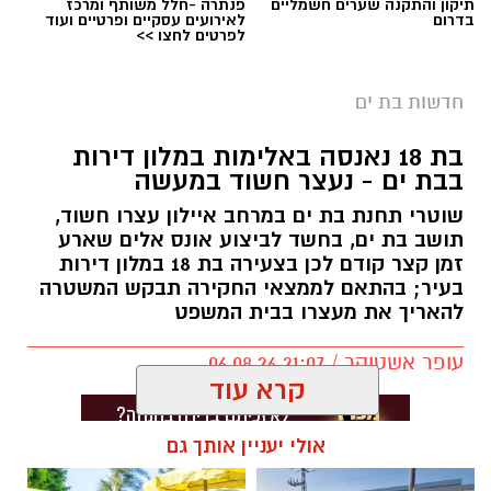
תיקון והתקנה שערים חשמליים
פנתרה -חלל משותף ומרכז
בדרום
לאירועים עסקיים ופרטיים ועוד
בשעה 06:24 התקבל דיווח במוקד 101 של מד"א
לפרטים לחצו >>
במרחב איילון על גבר שנמשה מהמים בסמוך לחוף
ירושלים בבת ים. חובשים ופרמדיקים של מד"א
חדשות בת ים
קובעים את מותו של גבר כבן 25.
בת 18 נאנסה באלימות במלון דירות
פרמדיק מד"א רוי בן יתח וחובשת בכירה מאי בוזגלו
בבת ים - נעצר חשוד במעשה
וחובש מד"א ערן כרמל, סיפרו:
שוטרי תחנת בת ים במרחב איילון עצרו חשוד,
תושב בת ים, בחשד לביצוע אונס אלים שארע
"ראינו את הגבר כשהוא מחוסר הכרה, ללא דופק
זמן קצר קודם לכן בצעירה בת 18 במלון דירות
וללא נשימה לאחר שנמשה מהמים. ביצענו בדיקות
בעיר; בהתאם לממצאי החקירה תבקש המשטרה
רפואיות אך לצערנו הרב לא נותר לנו אלא לקבוע
להאריך את מעצרו בבית המשפט
את מותו."
עופר אשטוקר / 21:07 06.08.26
קרא עוד
אולי יעניין אותך גם