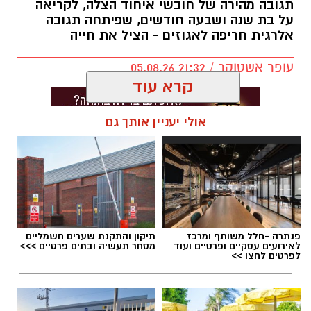
המגורים שלהם. חנייה בשאר חלקי העיר עלולה
תגובה מהירה של חובשי איחוד הצלה, לקריאה
על בת שנה ושבעה חודשים, שפיתחה תגובה
להיות כרוכה בתשלום.
אלרגית חריפה לאגוזים - הציל את חייה
בממשלה מסבירים כי מטרת המהלך היא לעודד
עופר אשטוקר / 21:32 05.08.26
שימוש בתחבורה ציבורית ולהפחית את העומס
בכבישים, אולם נהגים רבים טוענים כי ללא שיפור
משמעותי בשירותי התחבורה הציבורית, מדובר
קרא עוד
בעיקר בהכבדה כלכלית נוספת על הציבור.
אולי יעניין אותך גם
תגים:
איחוד הצלה בת ים
פנתרה -חלל משותף ומרכז
תיקון והתקנת שערים חשמליים
לאירועים עסקיים ופרטיים ועוד
מסחר תעשיה ובתים פרטיים >>>
לפרטים לחצו >>