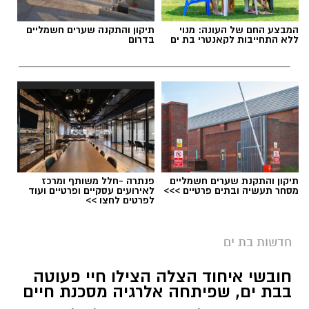
המבצע החם של העונה: מנוי
תיקון והתקנה שערים חשמליים
ללא התחייבות לקאנטרי בת ים
בדרום
תיקון והתקנת שערים חשמליים
פנתרה -חלל משותף ומרכז
מסחר תעשיה ובתים פרטיים >>>
לאירועים עסקיים ופרטיים ועוד
אילוסטרציה חניה בתשלום בבת ים
לפרטים לחצו >>
בת ים צפויה להיות אחת הערים שבהן ייושם מודל
חדשות בת ים
אזורי החנייה החדש החל מינואר 2027.
חובשי איחוד הצלה הצילו חיי פעוטה
לפי התוכנית, העיר תחולק למספר אזורי חנייה,
בבת ים, שפיתחה אלרגיה מסכנת חיים
כאשר תושבים יוכלו לחנות ללא תשלום רק באזור