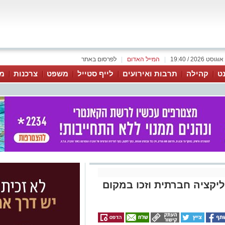
|
המייל האדום
|
לפרסום באתר
נט
קהילה
תרבות ואירועים
לייף סטייל
משפט
צרכנות
מג
יקציה חברתית וזכו במקום