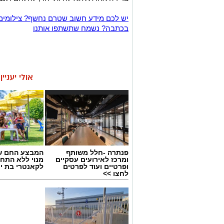
יש לכם מידע חשוב שטרם נחשף? צילומים
בכתבה? נשמח שתשתפו אותנו
אולי יעניי
פנתרה -חלל משותף
המבצע החם של
ומרכז לאירועים עסקיים
מנוי ללא התחי
ופרטיים ועוד לפרטים
לקאנטרי בת י
לחצו >>