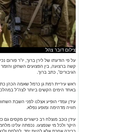
צילום דובר צהל
על פי הודעתו של לירן ברוך, יו"ר פורום נכ
קשה ברצועה, בין הפצועים השחקן והזמר ע
הגיבורים", כתב ברוך.
ראש עיריית רמת גן כרמל שאמה הכהן כתב
באחד הימים הקשים ביותר לצה"ל במהלכו 
עידן עמדי הופיע אצלנו לפני השבת השחו
חוויה מדהימה ומופע נפלא.
עידן כוכב מוצלח רב כישורים מקסים גם כ
היקר ולכל מי שנפצעו. נכפתה עלינו מלחמת 
ברירה אחרת אלא להיות יחד, להלחם ולנצח