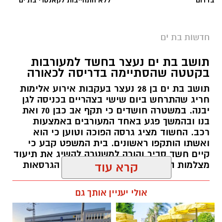
בדרום
ללא התחייבות לקאנטרי בת ים
חדשות בת ים
תושב בת ים נעצר בחשד למעורבות
בקטטה שהסתיימה בדריסה לכאורה
תושב בת ים בן 28 נעצר בעקבות אירוע אלימות
חריג שהתרחש ביום שישי בצהריים בכניסה לגן
יבנה. במשטרה חושדים כי תקף אב כבן 70 ואת
בנו ובהמשך פגע באחד המעורבים באמצעות
רכב. החשוד מציג גרסה הפוכה וטוען כי הוא
ואשתו הותקפו ראשונים. בית המשפט קבע כי
קיים חשד סביר והורה למשטרה להשיג את תיעוד
מצלמות האבטחה שעשוי להכריע בין הגרסאות
קרא עוד
עופר אשטוקר / 14:26 10.08.26
אולי יעניין אותך גם