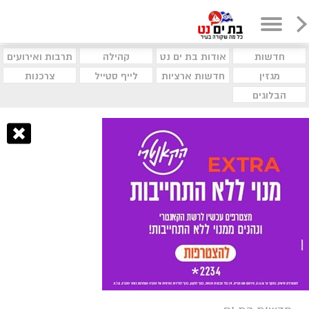
חדשות
אודות בת ים נט
קהילה
תרבות ואירועים
מגזין
חדשות ארציות
לייף סטייל
צרכנות
הבלוגים