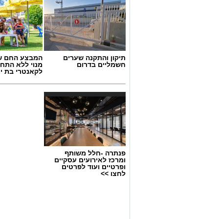
תיקון והתקנה שערים
המבצע החם של
חשמליים בדרום
מנוי ללא התחי
לקאנטרי בת י
אילוסטרציה חניה בתשלום בבת ים
בת ים צפויה להיות אחת הערים שבהן ייוש
פנתרה -חלל משותף
2027.
ומרכז לאירועים עסקיים
ופרטיים ועוד לפרטים
לחצו >>
לפי התוכנית, העיר תחולק למספר אזורי חנ
תשלום רק באזור המגורים שלהם. חנייה ב
בתשלום.
בממשלה מסבירים כי מטרת המהלך היא לע