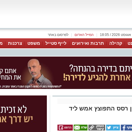
|
המייל האדום
|
לפרסום באתר
נט
קהילה
תרבות ואירועים
לייף סטייל
משפט
צרכנות
מג
 רסס התפוצץ אמש ליד