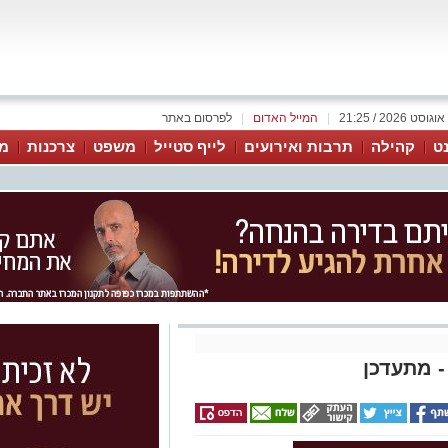
|
המייל האדום
|
לפרסום באתר
נט
קהילה
תרבות ואירועים
לייף סטייל
משפט
צרכנות
מג
- מתעדכן