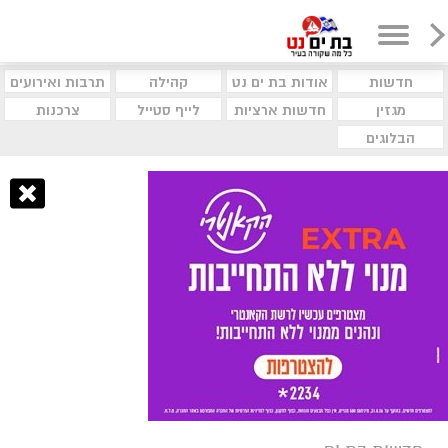
חדשות
אודות בת ים נט
קהילה
תרבות ואירועים
מגזין
חדשות ארציות
לייף סטייל
צרכנות
הבלוגים