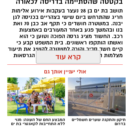
בקטטה שהסתיימה בדריסה לכאורה
תושב בת ים בן 28 נעצר בעקבות אירוע אלימות
חריג שהתרחש ביום שישי בצהריים בכניסה לגן
יבנה. במשטרה חושדים כי תקף אב כבן 70 ואת
בנו ובהמשך פגע באחד המעורבים באמצעות
רכב. החשוד מציג גרסה הפוכה וטוען כי הוא
ואשתו הותקפו ראשונים. בית המשפט קבע כי
קיים חשד סביר והורה למשטרה להשיג את תיעוד
מצלמות האבטחה שעשוי להכריע בין הגרסאות
קרא עוד
עופר אשטוקר / 14:26 10.08.26
אולי יעניין אותך גם
תגים:
קטטה
,
אירוע דריסה
תיקון והתקנה שערים חשמליים
המבצע החם של העונה: מנוי
בדרום
ללא התחייבות לקאנטרי בת ים