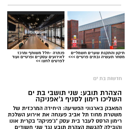
תיקון והתקנת שערים חשמליים
פנתרה -חלל משותף ומרכז
מסחר תעשיה ובתים פרטיים >>>
לאירועים עסקיים ופרטיים ועוד
לפרטים לחצו >>
חדשות בת ים
אילוסטרציה מעצר חשוד
הצהרת תובע: שני תושבי בת ים
תושב בת ים בן 28 נעצר ביום שישי האחרון בחשד
השליכו רימון לסניף ג'אפניקה
למעורבות באירוע אלימות שהתרחש בשעות
המאבק בארגוני הפשיעה: היחידה המרכזית של
הצהריים במתחם עסקים בכניסה לגן יבנה והסתיים
משטרת מחוז תל אביב פענחה את אירוע השלכת
בפציעתו של אחד המעורבים לאחר שנפגע מרכב.
רימון הרסס לעבר בית עסק "ג'פניקה" בקרית אונו
והובילה להגשת הצהרת תובע נגד שני חשודים