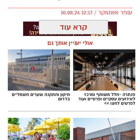
מפרוטוקול הדיון בבית משפט השלום באשקלון
עופר אשטוקר / 12:17 10.08.26
עולה כי בסביבות השעה 13:00 התקבל במשטרה
דיווח על תקיפה במקום. לטענת המשטרה, החשוד
קרא עוד
תקף גבר כבן 70 ואת בנו. בהמשך האירוע, כך על
פי החשד, פגע באמצעות רכב במעורבים ואף
אולי יעניין אותך גם
השמיע איומים.
תגים:
השלכת רימון רסס ג'אפניקה
בבקשת המעצר תיארה המשטרה את שהתרחש
כ"תקיפה הדדית הגורמת חבלה ואיומים הדדיים".
לטענת המשטרה, לאחר שנודע לחשוד כי המשטרה
הוזמנה למקום, הוא ניסה לעזוב ובמהלך האירוע
פנתרה -חלל משותף ומרכז
תיקון והתקנה שערים חשמליים
פגע ברכב באחד המעורבים ופצע אותו. החשוד
לאירועים עסקיים ופרטיים ועוד
בדרום
נעצר בהמשך אותו היום.
לפרטים לחצו >>
במהלך הדיון בבית המשפט התברר כי אחד
הנפגעים נזקק לטיפול רפואי ואף עבר ניתוח
בעקבות הפגיעה. נציג המשטרה אישר כי במקום