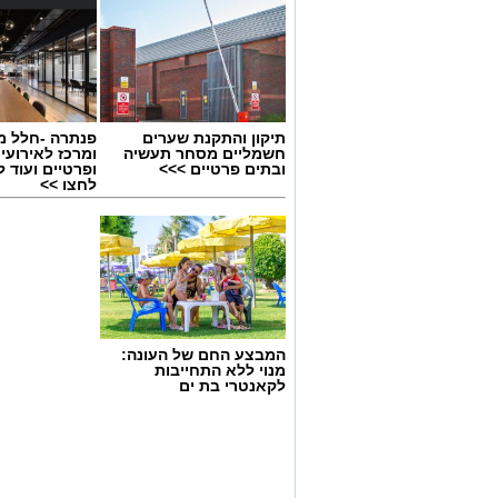
תיקון והתקנת שערים
פנתרה -חלל מ
חשמליים מסחר תעשיה
ומרכז לאירועי
ובתים פרטיים >>>
ופרטיים ועוד 
לחצו >>
גיוס
המבצע החם של העונה:
במסגרת התפקיד יידרש המועמד להוביל את
מנוי ללא התחייבות
לקאנטרי בת ים
ולהוביל צוות מקצועי, לפתח תוכניות חינוכיו
ולעבוד מול קהלים מגוונים, תוך חיבור בין
בין דרישות התפקיד: