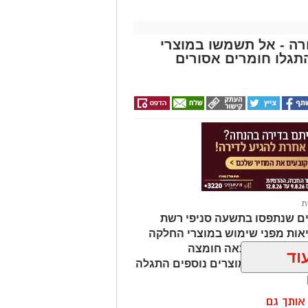
השכלה גבוהה.
.
ה - אל תשמשו במוצרי
 ואירועי תוכן.
גלו חומרים אסורים
 מועמדת בעלי "ראש מלא ברעיונות",
הילתית של אחד ממוסדות התרבות
 להיכנס לעמוד הדרושים של
ת
ים שנתפסו בתשעה סניפי רשת
 מאירוע חדשותי? מצאתם טעות
אות מפני שימוש במוצרי החלקה
מהמוצרים נמצאה חומצה
וד
ות שיער, ובמוצרים נוספים התגלה
ן אותך גם