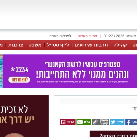
|
המייל האדום
|
לפרסום באתר
נט
קהילה
תרבות ואירועים
לייף סטייל
משפט
צרכנות
מג
ד