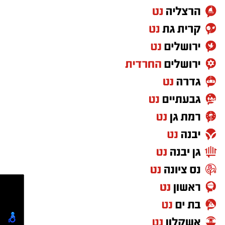
Protein Mineral Premium Pre Treatment
Shampoo
בנוסף, נמצא כי המוצר
HYDRO KERATIN PRO
HAIR STRAIGHTENING GEL
, שאף הוא אינו רשום
במאגרי משרד הבריאות, מסומן כמכיל
חומצה
גליאוקסילית
– רכיב האסור לשימוש בתכשירים
להחלקת שיער בישראל.
במשרד הבריאות מסבירים כי קיים קשר סיבתי בין
שימוש במוצרי החלקת שיער המכילים חומצה
גליאוקסילית לבין תופעות לוואי חמורות, ובהן
מקרים של
כשל כלייתי
שדווחו למשרד.
עוד נמסר כי בבדיקה שערכה המחלקה לתמרוקים
מול היצרן הרשום במאגר, חברת "תלתל", התברר
כי נמצאו בביקורת מוצרים הנושאים את השמות