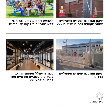
חשיבה עצמאית ורב־תחומית.
יחסי אנוש מצוינים, יוזמה ויצירתיות.
תגים:
משרד הבריאות
,
חומרים מסוכנים
,
מרכז
תיקון והתקנת שערים חשמליים
המבצע החם של העונה: מנוי
ההחלקות
מסחר תעשיה ובתים פרטיים >>>
ללא התחייבות לקאנטרי בת ים
תיקון והתקנה שערים חשמליים
פנתרה -חלל משותף ומרכז
בדרום
לאירועים עסקיים ופרטיים ועוד
במוזיאון מציינים כי הם מחפשים מועמד או מועמדת
לפרטים לחצו >>
בעלי "ראש מלא ברעיונות", שיצטרפו להובלת
הפעילות החינוכית והקהילתית של אחד ממוסדות