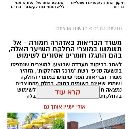
תיקון והתקנה שערים חשמליים
המבצע החם של העונה: מנוי
בדרום
ללא התחייבות לקאנטרי בת ים
גיוס
במסגרת התפקיד יידרש המועמד להוביל את תחום
חדשות בת ים
>
חדשות ארציות
החינוך וההדרכה במוזיאון, לנהל ולהוביל צוות
משרד הבריאות באזהרה חמורה - אל
מקצועי, לפתח תוכניות חינוכיות, ליצור אירועי תוכן
תשמשו במוצרי החלקת השיער האלה,
ופרויקטים ייחודיים ולעבוד מול קהלים מגוונים, תוך
בהם התגלו חומרים אסורים לשימוש
חיבור בין עולם התרבות, החינוך והקהילה.
לאחר בדיקות מעבדה שבוצעו למוצרים שנתפסו
בתשעה סניפי רשת "מרכז ההחלקות", מזהיר
בין דרישות התפקיד:
משרד הבריאות מפני שימוש במוצרי החלקה
ושמפו שאינם רשומים כחוק. בחלק מהמוצרים
תואר אקדמי המוכר על ידי המועצה להשכלה
נמצאה חומצה גליאוקסילית האסורה לשימוש
בהחלקות שיער, ובמוצרים נוספים התגלה
גבוהה.
פורמאלדהיד - חומר המוגדר כמסרטן
קרא עוד
ניסיון בפיתוח הדרכה ועמידה מול קהל.
ניסיון ויכולת בניהול והובלת צוות.
מנהל האתר / 08:34 07.08.26
אולי יעניין אותך גם
יכולת לפיתוח והפקת פרויקטים מיוחדים
ואירועי תוכן.