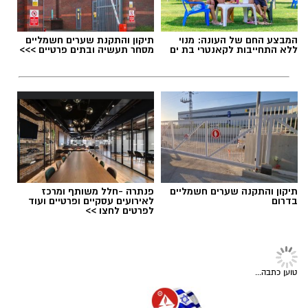
יחסי אנוש מצוינים, יוזמה ויצירתיות.
המבצע החם של העונה: מנוי
תיקון והתקנת שערים חשמליים
ללא התחייבות לקאנטרי בת ים
מסחר תעשיה ובתים פרטיים >>>
תגים:
משרד הבריאות
,
חומרים מסוכנים
,
מרכז
ההחלקות
תיקון והתקנה שערים חשמליים
פנתרה -חלל משותף ומרכז
בדרום
לאירועים עסקיים ופרטיים ועוד
לפרטים לחצו >>
במוזיאון מציינים כי הם מחפשים מועמד או מועמדת
בעלי "ראש מלא ברעיונות", שיצטרפו להובלת
טוען כתבה...
הפעילות החינוכית והקהילתית של אחד ממוסדות
התרבות הבולטים בעיר.