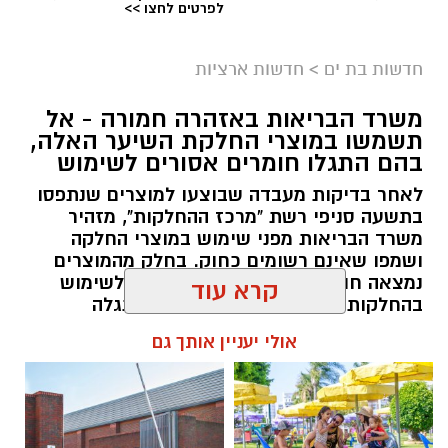
לפרטים לחצו >>
גיוס
במסגרת התפקיד יידרש המועמד להוביל את תחום
חדשות בת ים
>
חדשות ארציות
החינוך וההדרכה במוזיאון, לנהל ולהוביל צוות
משרד הבריאות באזהרה חמורה - אל
מקצועי, לפתח תוכניות חינוכיות, ליצור אירועי תוכן
תשמשו במוצרי החלקת השיער האלה,
ופרויקטים ייחודיים ולעבוד מול קהלים מגוונים, תוך
בהם התגלו חומרים אסורים לשימוש
חיבור בין עולם התרבות, החינוך והקהילה.
לאחר בדיקות מעבדה שבוצעו למוצרים שנתפסו
בתשעה סניפי רשת "מרכז ההחלקות", מזהיר
בין דרישות התפקיד:
משרד הבריאות מפני שימוש במוצרי החלקה
ושמפו שאינם רשומים כחוק. בחלק מהמוצרים
תואר אקדמי המוכר על ידי המועצה להשכלה
נמצאה חומצה גליאוקסילית האסורה לשימוש
קרא עוד
בהחלקות שיער, ובמוצרים נוספים התגלה
גבוהה.
פורמאלדהיד - חומר המוגדר כמסרטן
ניסיון בפיתוח הדרכה ועמידה מול קהל.
אולי יעניין אותך גם
ניסיון ויכולת בניהול והובלת צוות.
מנהל האתר / 08:34 07.08.26
יכולת לפיתוח והפקת פרויקטים מיוחדים
ואירועי תוכן.
חשיבה עצמאית ורב־תחומית.