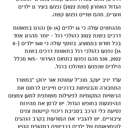
הגדול האחרון (שנת 2022) נפגעו בעיר 11 ילדים
ונערים, מהם שניים נפגעו קשה.
מהנתונים עולה כי
16 ילדים (0-14) נהרגו בתאונות
דרכים בשנת 2022 כהולכי רגל - יותר מהרוג אחד
בכל חודש בממוצע. בנוסף עולה כי 560 ילדים (0-
14) נפגעו כהולכי רגל בתאונות דרכים בשנת
2022, 538 מהם נפגעו בתחום העירוני -96% מכלל
הילדים שנפגעו כשהלכו ברגל.
עו"ד יניב יעקב מנכ"ל עמותת אור ירוק
:
"במשרד
התחבורה והבטיחות בדרכים חייבים לרתום את
הרשויות המקומיות לפעילות משותפת למען צמצום
ההיפגעות בחופש הגדול. יש לרסן את מהירות
נסיעת כלי הרכב בסביבת ריכוזי קייטנות וגנים
ציבוריים.
יש להגביר את המודעות בקרב הנהגים
להימצאותם של ילדים בכבישים בתקופת הקיץ