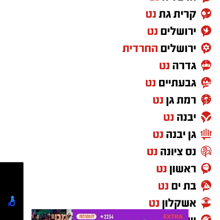
Shampoo
בנוסף, נמצא כי המוצר
HYDRO KERATIN PRO
HAIR STRAIGHTENING GEL
, שאף הוא אינו רשום
במאגרי משרד הבריאות, מסומן כמכיל
חומצה
גליאוקסילית
– רכיב האסור לשימוש בתכשירים
להחלקת שיער בישראל.
במשרד הבריאות מסבירים כי קיים קשר סיבתי בין
שימוש במוצרי החלקת שיער המכילים חומצה
גליאוקסילית לבין תופעות לוואי חמורות, ובהן
מקרים של
כשל כלייתי
שדווחו למשרד.
עוד נמסר כי בבדיקה שערכה המחלקה לתמרוקים
מול היצרן הרשום במאגר, חברת "תלתל", התברר
כי נמצאו בביקורת מוצרים הנושאים את השמות
Revival Riginol PRO
ו-
Revival Straight
, אך