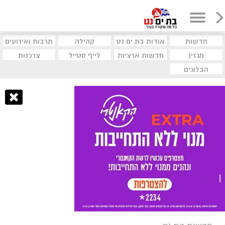
חדשות
אודות בת ים נט
קהילה
תרבות ואירועים
מגזין
חדשות ארציות
לייף סטייל
צרכנות
הבלוגים