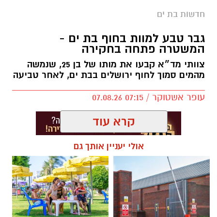
הפעילות החינוכית והקהילתית של אחד ממוסדות
חדשות בת ים
התרבות הבולטים בעיר.
צילומים: משרד הבריאות
גבר טבע למוות בחוף בת ים -
לפרטים המלאים ולהגשת מועמדות ניתן להיכנס
המשטרה פתחה בחקירה
משרד הבריאות פרסם אזהרה לציבור מפני שימוש
לעמוד הדרושים של החברה העירונית:
צוותי מד״א קבעו את מותו של בן 25, שנמשה
במוצרי שיער נוספים שנתפסו במסגרת מבצע
להגשת מועמדות לחצו כאן
מהמים סמוך לחוף ירושלים בבת ים, לאחר טביעה
פיקוח שנערך בתשעה סניפי רשת "מרכז
ההחלקות".
עופר אשטוקר / 07:15 07.08.26
האזהרה מתפרסמת לאחר שבדיקות מעבדה
יש לכם מידע חשוב שטרם נחשף? צילומים מאירוע
הושלמו לכלל המוצרים שנאספו במהלך המבצע,
חדשותי? מצאתם טעות בכתבה? נשמח שתשתפו
קרא עוד
ובהמשך להודעת משרד הבריאות שפורסמה בחודש
אותנו
יולי.
אולי יעניין אותך גם
תגים:
טביעה בבת ים
בין המוצרים שנמצאו ואינם רשומים במאגרי משרד
הבריאות, ולכן חל איסור לשווקם: