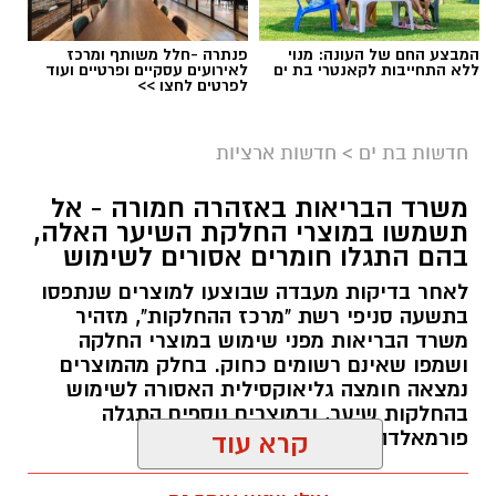
המבצע החם של העונה: מנוי
פנתרה -חלל משותף ומרכז
ללא התחייבות לקאנטרי בת ים
לאירועים עסקיים ופרטיים ועוד
לפרטים לחצו >>
גיוס
במסגרת התפקיד יידרש המועמד להוביל את תחום
חדשות בת ים
>
חדשות ארציות
החינוך וההדרכה במוזיאון, לנהל ולהוביל צוות
משרד הבריאות באזהרה חמורה - אל
מקצועי, לפתח תוכניות חינוכיות, ליצור אירועי תוכן
תשמשו במוצרי החלקת השיער האלה,
ופרויקטים ייחודיים ולעבוד מול קהלים מגוונים, תוך
בהם התגלו חומרים אסורים לשימוש
חיבור בין עולם התרבות, החינוך והקהילה.
לאחר בדיקות מעבדה שבוצעו למוצרים שנתפסו
בתשעה סניפי רשת "מרכז ההחלקות", מזהיר
בין דרישות התפקיד:
משרד הבריאות מפני שימוש במוצרי החלקה
ושמפו שאינם רשומים כחוק. בחלק מהמוצרים
תואר אקדמי המוכר על ידי המועצה להשכלה
נמצאה חומצה גליאוקסילית האסורה לשימוש
בהחלקות שיער, ובמוצרים נוספים התגלה
גבוהה.
פורמאלדהיד - חומר המוגדר כמסרטן
קרא עוד
ניסיון בפיתוח הדרכה ועמידה מול קהל.
ניסיון ויכולת בניהול והובלת צוות.
מנהל האתר / 08:34 07.08.26