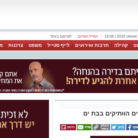
|
המייל האדום
|
לפרסום באתר
נט
קהילה
תרבות ואירועים
לייף סטייל
משפט
צרכנות
מג
 הוותיקים בבת ים