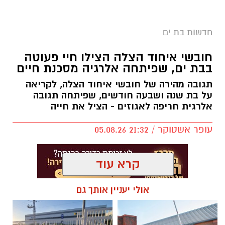
חדשותי? מצאתם טעות בכתבה? נשמח שתשתפו
אותנו
בת ים צפויה להיות אחת הערים שבהן ייושם מודל
חדשות בת ים
אזורי החנייה החדש החל מינואר 2027.
חובשי איחוד הצלה הצילו חיי פעוטה
לפי התוכנית, העיר תחולק למספר אזורי חנייה,
בבת ים, שפיתחה אלרגיה מסכנת חיים
כאשר תושבים יוכלו לחנות ללא תשלום רק באזור
המגורים שלהם. חנייה בשאר חלקי העיר עלולה
תגובה מהירה של חובשי איחוד הצלה, לקריאה
על בת שנה ושבעה חודשים, שפיתחה תגובה
להיות כרוכה בתשלום.
אלרגית חריפה לאגוזים - הציל את חייה
בממשלה מסבירים כי מטרת המהלך היא לעודד
עופר אשטוקר / 21:32 05.08.26
שימוש בתחבורה ציבורית ולהפחית את העומס
בכבישים, אולם נהגים רבים טוענים כי ללא שיפור
משמעותי בשירותי התחבורה הציבורית, מדובר
קרא עוד
בעיקר בהכבדה כלכלית נוספת על הציבור.
אולי יעניין אותך גם
תגים:
איחוד הצלה בת ים