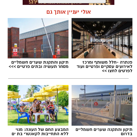
החשוד הועבר לחקירה בתחנת המשטרה בבת ים.
בהתאם לממצאי החקירה, המשטרה תבקש
אולי יעניין אותך גם
להאריך את מעצרו בבית המשפט.
תגים:
חנייה בבת ים
פנתרה -חלל משותף ומרכז
תיקון והתקנת שערים חשמליים
לאירועים עסקיים ופרטיים ועוד
מסחר תעשיה ובתים פרטיים >>>
לפרטים לחצו >>
תיקון והתקנה שערים חשמליים
המבצע החם של העונה: מנוי
יש לכם מידע חשוב שטרם נחשף? צילומים מאירוע
בדרום
ללא התחייבות לקאנטרי בת ים
אילוסטרציה חניה בתשלום בבת ים