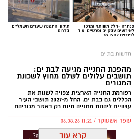
פנתרה -חלל משותף ומרכז
תיקון והתקנה שערים חשמליים
לאירועים עסקיים ופרטיים ועוד
בדרום
לפרטים לחצו >>
רגעי מעצר החשוד
מוקדם יותר הערב, בסביבות השעה 19:00, התקבל
חדשות בת ים
דיווח במוקד 100 של המשטרה על חשד לאונס אלים
מהפכת החנייה מגיעה לבת ים:
שבוצע בצעירה כבת 18 במלון דירות בעיר בת ים.
תושבים עלולים לשלם מחוץ לשכונת
המגורים
עם קבלת הדיווח, הגיעו למקום שוטרי תחנת בת ים
יחד עם חוקרי הזיהוי הפלילי של מרחב איילון,
רפורמת החנייה הארצית צפויה לשנות את
הכללים גם בבת ים. החל מ-2027 תושבי העיר
והחלו בביצוע פעולות חקירה ואיסוף ממצאים
עשויים ליהנות מחנייה חינם רק באזור מגוריהם
בזירה, במטרה לאתר את החשוד.
עופר אשטוקר / 11:21 06.08.26
בתוך זמן קצר, אותר החשוד (51) על ידי שוטרי
תחנת בת ים, כשהוא שוהה בשטח פתוח בעיר.
קרא עוד